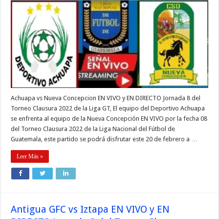
Achuapa vs Nueva Concepcion EN VIVO y EN DIRECTO Jornada 8 del
Torneo Clausura 2022 de la Liga GT, El equipo del Deportivo Achuapa
se enfrenta al equipo de la Nueva Concepción EN VIVO por la fecha 08
del Torneo Clausura 2022 de la Liga Nacional del Fútbol de
Guatemala, este partido se podrá disfrutar este 20 de febrero a …
Leer Más »
Antigua GFC vs Iztapa EN VIVO y EN