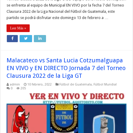
se enfrenta al equipo de Municipal EN VIVO por la fecha 7 del Torneo
Clausura 2022 de la Liga Nacional del Fútbol de Guatemala, este
partido se podrá disfrutar este domingo 13 de febrero a …
Leer Más »
Malacateco vs Santa Lucia Cotzumalguapa
EN VIVO y EN DIRECTO Jornada 7 del Torneo
Clausura 2022 de la Liga GT
admin
10 febrero, 2022
Fútbol de Guatemala
,
Fútbol Mundial
0
205