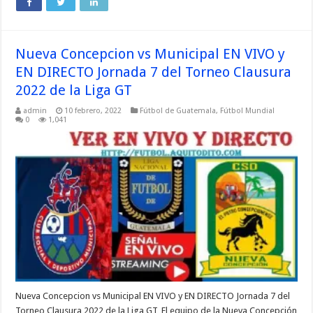
Nueva Concepcion vs Municipal EN VIVO y
EN DIRECTO Jornada 7 del Torneo Clausura
2022 de la Liga GT
admin
10 febrero, 2022
Fútbol de Guatemala
,
Fútbol Mundial
0
1,041
Nueva Concepcion vs Municipal EN VIVO y EN DIRECTO Jornada 7 del
Torneo Clausura 2022 de la Liga GT, El equipo de la Nueva Concepción