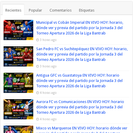
Recientes
Popular
Comentarios
Etiquetas
Municipal vs Cobán Imperial EN VIVO HOY: horario,
dónde ver y previa del partido por la Jornada 3 del
Torneo Apertura 2026 de la Liga Bantrab
3 horas ago
San Pedro FC vs Suchitepéquez EN VIVO HOY: horario,
dónde ver y previa del partido por la Jornada 3 del
Torneo Apertura 2026 de la Liga Bantrab
3 horas ago
Antigua GFC vs Guastatoya EN VIVO HOY: horario
dónde ver y previa del partido por la Jornada 3 del
Torneo Apertura 2026 de la Liga Bantrab
4 horas ago
Aurora FC vs Comunicaciones EN VIVO HOY: horario
dónde ver y previa del partido por la Jornada 3 del
Torneo Apertura 2026 de la Liga Bantrab
4 horas ago
Mixco vs Marquense EN VIVO HOY: horario dónde ver