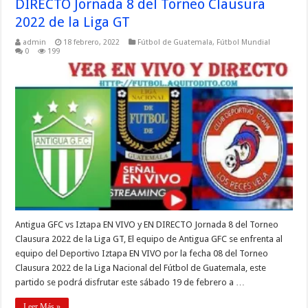
DIRECTO Jornada 8 del Torneo Clausura
2022 de la Liga GT
admin
18 febrero, 2022
Fútbol de Guatemala
,
Fútbol Mundial
0
199
Antigua GFC vs Iztapa EN VIVO y EN DIRECTO Jornada 8 del Torneo
Clausura 2022 de la Liga GT, El equipo de Antigua GFC se enfrenta al
equipo del Deportivo Iztapa EN VIVO por la fecha 08 del Torneo
Clausura 2022 de la Liga Nacional del Fútbol de Guatemala, este
partido se podrá disfrutar este sábado 19 de febrero a …
Leer Más »