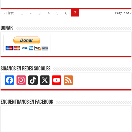
7
« First
...
«
3
4
5
6
Page 7 of 7
Donar
Siganos en Redes Sociales
Facebook
Instagram
TikTok
X
YouTube
Feed
Channel
Encuéntranos en Facebook