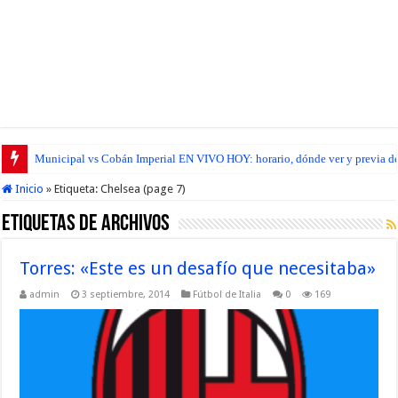
Municipal vs Cobán Imperial EN VIVO HOY: horario, dónde ver y previa del
Inicio
»
Etiqueta:
Chelsea
(page 7)
Etiquetas de Archivos
Torres: «Este es un desafío que necesitaba»
admin
3 septiembre, 2014
Fútbol de Italia
0
169