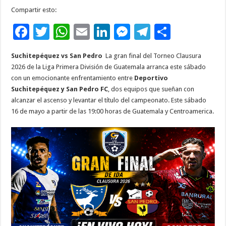
Compartir esto:
F
T
W
E
Li
M
T
C
ac
wi
h
m
n
es
el
o
Suchitepéquez vs San Pedro
La gran final del Torneo Clausura
e
tt
at
ai
k
se
e
m
2026 de la Liga Primera División de Guatemala arranca este sábado
b
er
sA
l
e
n
gr
p
con un emocionante enfrentamiento entre
Deportivo
Suchitepéquez
y
San Pedro FC
, dos equipos que sueñan con
o
p
dI
g
a
ar
alcanzar el ascenso y levantar el título del campeonato. Este sábado
o
p
n
er
m
ti
16 de mayo a partir de las 19:00 horas de Guatemala y Centroamerica.
k
r