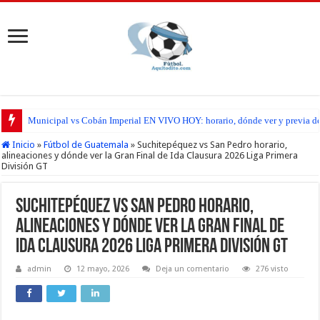
Municipal vs Cobán Imperial EN VIVO HOY: horario, dónde ver y previa del
San Pedro FC vs Suchitepéquez EN VIVO HOY: horario, dónde ver y previa d
Inicio
»
Fútbol de Guatemala
»
Suchitepéquez vs San Pedro horario,
alineaciones y dónde ver la Gran Final de Ida Clausura 2026 Liga Primera
División GT
Suchitepéquez vs San Pedro horario,
alineaciones y dónde ver la Gran Final de
Ida Clausura 2026 Liga Primera División GT
admin
12 mayo, 2026
Deja un comentario
276 visto