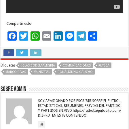
Compartir esto:
F
T
W
E
Li
M
T
C
ac
wi
h
m
n
es
el
o
e
tt
at
ai
k
se
e
m
b
er
sA
l
e
n
gr
p
Etiquetas
#CLASICODELAALEGRIA
COMUNICACIONES
FUTECA
o
p
dI
g
a
ar
MARCO RIVAS
MUNICIPAL
RONALDINHO GAUCHO
o
p
n
er
m
ti
k
r
Sobre admin
SOY APASIONADO POR ESCRIBIR SOBRE EL FUTBOL
ESTADISTICAS, RESUMENES, PREVIAS DEL PARTIDO
Y PARTIDOS EN VIVO https://futbol.aquitodito.com/
DISFRUTEN ESTE CONTENIDO.