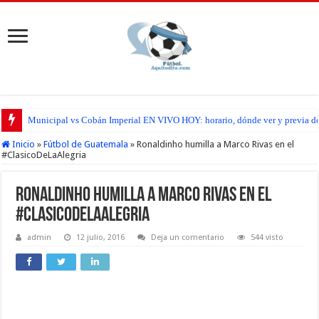
Municipal vs Cobán Imperial EN VIVO HOY: horario, dónde ver y previa del
San Pedro FC vs Suchitepéquez EN VIVO HOY: horario, dónde ver y previa d
Inicio
»
Fútbol de Guatemala
»
Ronaldinho humilla a Marco Rivas en el
#ClasicoDeLaAlegria
Ronaldinho humilla a Marco Rivas en el
#ClasicoDeLaAlegria
admin
12 julio, 2016
Deja un comentario
544 visto