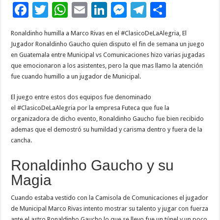
F
T
W
E
Li
M
T
C
ac
wi
h
m
n
es
el
o
Ronaldinho humilla a Marco Rivas en el #ClasicoDeLaAlegria, El
e
tt
at
ai
k
se
e
m
Jugador Ronaldinho Gaucho quien disputo el fin de semana un juego
b
er
sA
l
e
n
gr
p
en Guatemala entre Municipal vs Comunicaciones hizo varias jugadas
que emocionaron a los asistentes, pero la que mas llamo la atención
o
p
dI
g
a
ar
fue cuando humillo a un jugador de Municipal.
o
p
n
er
m
ti
El juego entre estos dos equipos fue denominado
k
r
el #ClasicoDeLaAlegria por la empresa Futeca que fue la
organizadora de dicho evento, Ronaldinho Gaucho fue bien recibido
ademas que el demostró su humildad y carisma dentro y fuera de la
cancha.
Ronaldinho Gaucho y su
Magia
Cuando estaba vestido con la Camisola de Comunicaciones el jugador
de Municipal Marco Rivas intento mostrar su talento y jugar con fuerza
ante el astro Ronaldinho Gaucho lo que se llevo fue un túnel y un poco