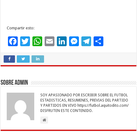
Compartir esto:
F
T
W
E
Li
M
T
C
ac
wi
h
m
n
es
el
o
e
tt
at
ai
k
se
e
m
b
er
sA
l
e
n
gr
p
o
p
dI
g
a
ar
Sobre admin
o
p
n
er
m
ti
SOY APASIONADO POR ESCRIBIR SOBRE EL FUTBOL
k
r
ESTADISTICAS, RESUMENES, PREVIAS DEL PARTIDO
Y PARTIDOS EN VIVO https://futbol.aquitodito.com/
DISFRUTEN ESTE CONTENIDO.