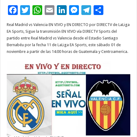
F
T
W
E
Li
M
T
C
ac
wi
h
m
n
es
el
o
Real Madrid vs Valencia EN VIVO y EN DIRECTO por DIRECTV de LaLiga
e
tt
at
ai
k
se
e
m
EA Sports, Sigue la transmisión EN VIVO vía DIRECTV Sports del
b
er
sA
l
e
n
gr
p
partido entre Real Madrid vs Valencia desde el Estadio Santiago
Bernabéu por la fecha 11 de LaLiga EA Sports, este sábado 01 de
o
p
dI
g
a
ar
noviembre a partir de las 14:00 horas de Guatemala y Centroamerica.
o
p
n
er
m
ti
k
r