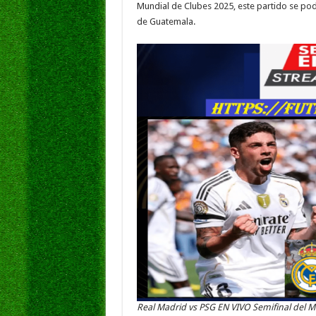
e
tt
at
ai
k
s
Mundial de Clubes 2025, este partido se podrá
b
er
sA
l
e
de Guatemala.
o
p
dI
g
o
p
n
e
k
Real Madrid vs PSG EN VIVO Semifinal del 