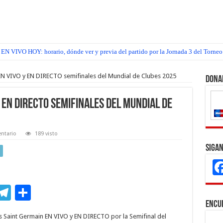
EN VIVO HOY: horario, dónde ver y previa del partido por la Jornada 3 del Torneo
EN VIVO y EN DIRECTO semifinales del Mundial de Clubes 2025
Dona
y EN DIRECTO semifinales del Mundial de
ntario
189 visto
Sigan
M
T
C
s
el
o
Encu
ís Saint Germain EN VIVO y EN DIRECTO por la Semifinal del