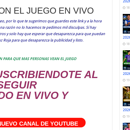
2026
CON EL JUEGO EN VIVO
18
o, por lo que te sugerimos que guardes este link y a la hora
guna razón no lo hacemos te pedimos mil disculpas. Sí hay
otros y solo hay que esperar que desaparezca para que puedan
2026
ruz Roja para que desaparezca la publicidad y listo.
18
N PARA QUE MAS PERSONAS VEAN EL JUEGO
SCRIBIENDOTE AL
2026
19
SEGUIR
DO EN VIVO Y
2026
19
 NUEVO CANAL DE YOUTUBE