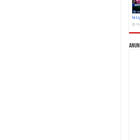
la L
19
Anun