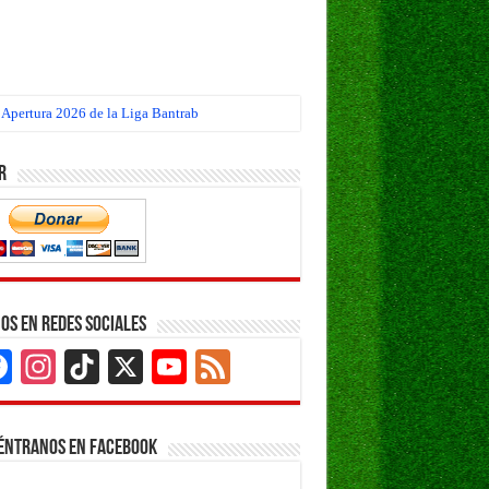
 Apertura 2026 de la Liga Bantrab
r
os en Redes Sociales
Facebook
Instagram
TikTok
X
YouTube
Feed
Channel
éntranos en Facebook