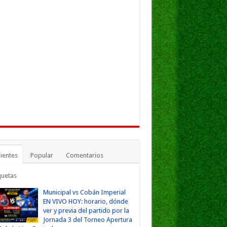
ientes
Popular
Comentarios
quetas
Municipal vs Cobán Imperial
EN VIVO HOY: horario, dónde
ver y previa del partido por la
Jornada 3 del Torneo Apertura