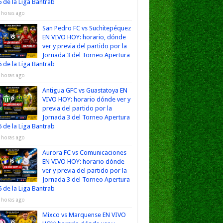
 de la Liga Bantrab
 horas ago
San Pedro FC vs Suchitepéquez
EN VIVO HOY: horario, dónde
ver y previa del partido por la
Jornada 3 del Torneo Apertura
 de la Liga Bantrab
 horas ago
Antigua GFC vs Guastatoya EN
VIVO HOY: horario dónde ver y
previa del partido por la
Jornada 3 del Torneo Apertura
 de la Liga Bantrab
 horas ago
Aurora FC vs Comunicaciones
EN VIVO HOY: horario dónde
ver y previa del partido por la
Jornada 3 del Torneo Apertura
 de la Liga Bantrab
 horas ago
Mixco vs Marquense EN VIVO