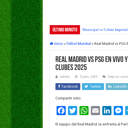
Último Minuto
Municipal vs Cobán Imperial 
Inicio
»
Fútbol Mundial
»
Real Madrid vs PSG 
Real Madrid vs PSG EN VIVO 
Clubes 2025
admin
5 julio, 2025
Deja un come
Facebook
Twitter
LinkedIn
Compartir esto:
F
T
W
E
Li
ac
wi
h
m
n
e
El equipo del Real Madrid se enfrenta al Par