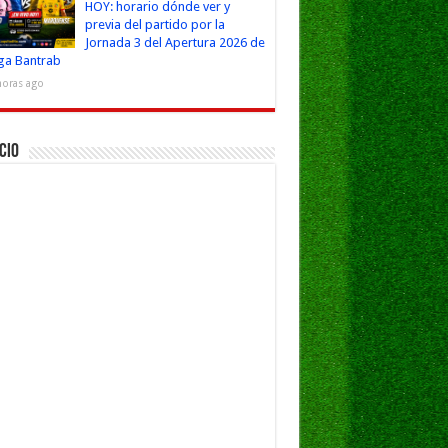
HOY: horario dónde ver y
previa del partido por la
Jornada 3 del Apertura 2026 de
iga Bantrab
horas ago
cio