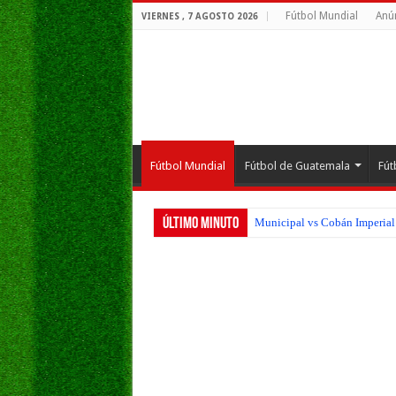
Fútbol Mundial
Anú
VIERNES , 7 AGOSTO 2026
Fútbol Mundial
Fútbol de Guatemala
Fút
Último Minuto
Municipal vs Cobán Imperial 
San Pedro FC vs Suchitepéque