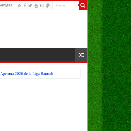
Amigas
 Apertura 2026 de la Liga Bantrab
eo Apertura 2026 de la Liga Bantrab