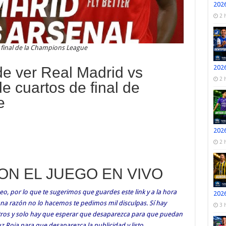
2026
2 
 final de la Champions League
2026
e ver Real Madrid vs
2 
e cuartos de final de
e
2026
2 
CON EL JUEGO EN VIVO
o, por lo que te sugerimos que guardes este link y a la hora
2026
guna razón no lo hacemos te pedimos mil disculpas. Sí hay
3 
otros y solo hay que esperar que desaparezca para que puedan
ruz Roja para que desaparezca la publicidad y listo.