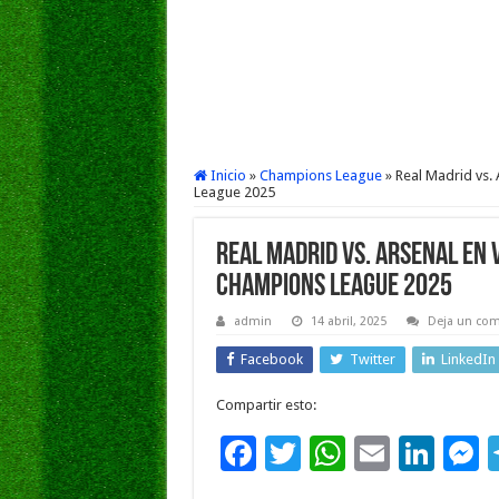
Inicio
»
Champions League
»
Real Madrid vs.
League 2025
Real Madrid vs. Arsenal EN 
Champions League 2025
admin
14 abril, 2025
Deja un com
Facebook
Twitter
LinkedIn
Compartir esto:
F
T
W
E
Li
ac
wi
h
m
n
e