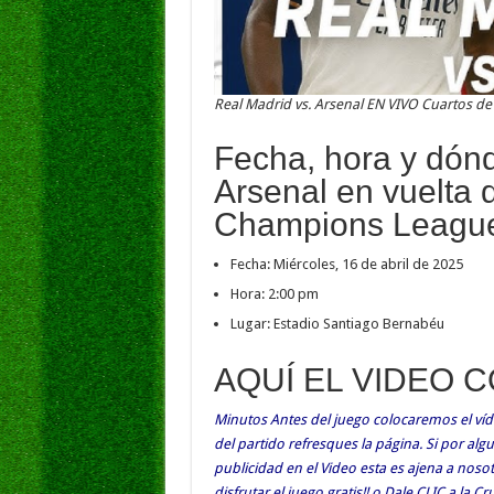
Real Madrid vs. Arsenal EN VIVO Cuartos de
Fecha, hora y dónd
Arsenal en vuelta d
Champions Leagu
Fecha: Miércoles, 16 de abril de 2025
Hora: 2:00 pm
Lugar: Estadio Santiago Bernabéu
AQUÍ EL VIDEO 
Minutos Antes del juego colocaremos el víde
del partido refresques la página. Si por al
publicidad en el Video esta es ajena a nos
disfrutar el juego gratis!! o Dale CLIC a la C