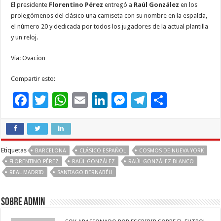
El presidente
Florentino Pérez
entregó a
Raúl González
en los
prolegómenos del clásico una camiseta con su nombre en la espalda,
el número 20 y dedicada por todos los jugadores de la actual plantilla
y un reloj.
Via: Ovacion
Compartir esto:
F
T
W
E
Li
M
T
C
ac
wi
h
m
n
es
el
o
e
tt
at
ai
k
se
e
m
b
er
sA
l
e
n
gr
p
Etiquetas
BARCELONA
CLÁSICO ESPAÑOL
COSMOS DE NUEVA YORK
o
p
dI
g
a
ar
FLORENTINO PÉREZ
RAÚL GONZÁLEZ
RAÚL GONZÁLEZ BLANCO
REAL MADRID
SANTIAGO BERNABÉU
o
p
n
er
m
ti
k
r
Sobre admin