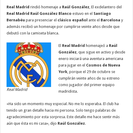
ac
wi
h
m
n
es
el
o
Real Madrid
rindió homenaje a
Raúl González
, El exdelantero del
e
tt
at
ai
k
se
e
m
Real Madrid
Raúl González Blanco
estuvo en el
Santiago
b
er
sA
l
e
n
gr
p
Bernabéu
para presenciar el
clásico español
ante el
Barcelona
y
además recibió un homenaje por cumplirse veinte años desde que
o
p
dI
g
a
ar
debutó con la camiseta blanca.
o
p
n
er
m
ti
El
Real Madrid
homenajeó a
Raúl
k
r
González
, que sigue en activo y desde
enero iniciará una aventura americana
para jugar en el
Cosmos de Nueva
York
, porque el 29 de octubre se
cumplirán veinte años de su estreno
como jugador del primer equipo
Real Madrid
madridista.
«Ha sido un momento muy especial. No me lo esperaba. El club ha
tenido un gran detalle hacia mi persona. Solo tengo palabras de
agradecimiento por esta sorpresa. Este detalle me hace sentir más
aún que ésta es mi casa», dijo
Raúl González
.