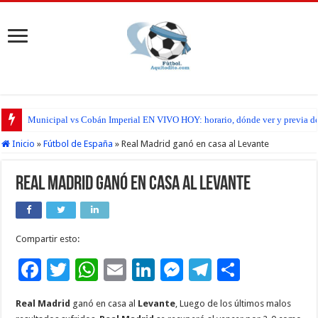
Municipal vs Cobán Imperial EN VIVO HOY: horario, dónde ver y previa del
Inicio
»
Fútbol de España
»
Real Madrid ganó en casa al Levante
Real Madrid ganó en casa al Levante
Compartir esto:
F
T
W
E
Li
M
T
C
ac
wi
h
m
n
es
el
o
Real Madrid
ganó en casa al
Levante
, Luego de los últimos malos
e
tt
at
ai
k
se
e
m