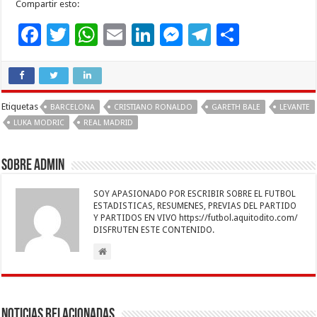
Compartir esto:
F
T
W
E
Li
M
T
C
ac
wi
h
m
n
es
el
o
e
tt
at
ai
k
se
e
m
b
er
sA
l
e
n
gr
p
Etiquetas
BARCELONA
CRISTIANO RONALDO
GARETH BALE
LEVANTE
o
p
dI
g
a
ar
LUKA MODRIC
REAL MADRID
o
p
n
er
m
ti
k
r
Sobre admin
SOY APASIONADO POR ESCRIBIR SOBRE EL FUTBOL
ESTADISTICAS, RESUMENES, PREVIAS DEL PARTIDO
Y PARTIDOS EN VIVO https://futbol.aquitodito.com/
DISFRUTEN ESTE CONTENIDO.
Noticias Relacionadas