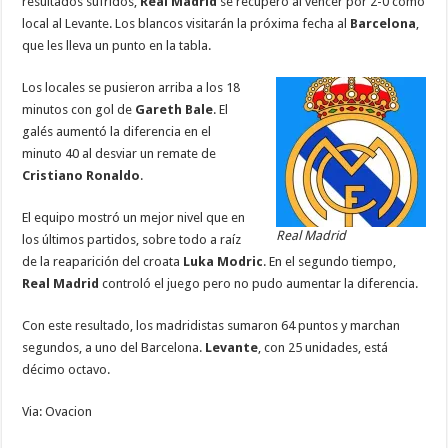
resultados sufridos,
Real Madrid
se recuperó al vencer por 2-0 como
b
er
sA
l
e
n
gr
p
local al Levante. Los blancos visitarán la próxima fecha al
Barcelona
,
que les lleva un punto en la tabla.
o
p
dI
g
a
ar
o
p
n
er
m
ti
Los locales se pusieron arriba a los 18
minutos con gol de
Gareth Bale
. El
k
r
galés aumentó la diferencia en el
minuto 40 al desviar un remate de
Cristiano Ronaldo
.
El equipo mostró un mejor nivel que en
Real Madrid
los últimos partidos, sobre todo a raíz
de la reaparición del croata
Luka Modric
. En el segundo tiempo,
Real Madrid
controló el juego pero no pudo aumentar la diferencia.
Con este resultado, los madridistas sumaron 64 puntos y marchan
segundos, a uno del Barcelona.
Levante
, con 25 unidades, está
décimo octavo.
Via: Ovacion