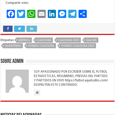
Compartir esto:
F
T
W
E
Li
M
T
C
ac
wi
h
m
n
es
el
o
e
tt
at
ai
k
se
e
m
b
er
sA
l
e
n
gr
p
Etiquetas
AMÉRICA
CLAUSURA
CLAUSURA 2025
LIGA MX
o
p
dI
g
a
ar
QUERÉTARO
TORNEO CLAUSURA
TORNEO CLAUSURA 2025
o
p
n
er
m
ti
k
r
Sobre admin
SOY APASIONADO POR ESCRIBIR SOBRE EL FUTBOL
ESTADISTICAS, RESUMENES, PREVIAS DEL PARTIDO
Y PARTIDOS EN VIVO https://futbol.aquitodito.com/
DISFRUTEN ESTE CONTENIDO.