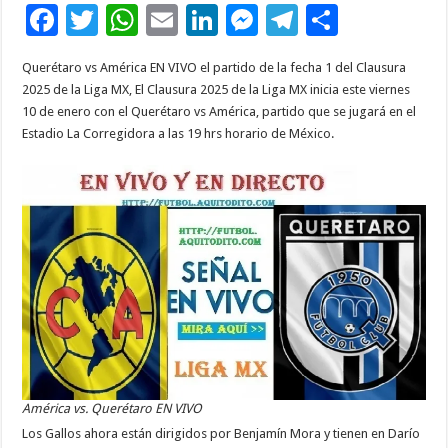
F
T
W
E
Li
M
T
C
ac
wi
h
m
n
es
el
o
Querétaro vs América EN VIVO el partido de la fecha 1 del Clausura
e
tt
at
ai
k
se
e
m
2025 de la Liga MX, El Clausura 2025 de la Liga MX inicia este viernes
b
er
sA
l
e
n
gr
p
10 de enero con el Querétaro vs América, partido que se jugará en el
Estadio La Corregidora a las 19 hrs horario de México.
o
p
dI
g
a
ar
o
p
n
er
m
ti
k
r
América vs. Querétaro EN VIVO
Los Gallos ahora están dirigidos por Benjamín Mora y tienen en Darío