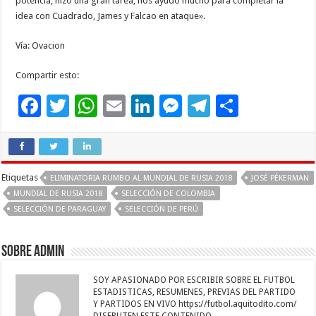
potencia, hizo una gran tarea, nos ayudó mucho para completar la
idea con Cuadrado, James y Falcao en ataque».
Vía: Ovacion
Compartir esto:
F
T
W
E
Li
M
T
C
ac
wi
h
m
n
es
el
o
e
tt
at
ai
k
se
e
m
b
er
sA
l
e
n
gr
p
Etiquetas
ELIMINATORIA RUMBO AL MUNDIAL DE RUSIA 2018
JOSÉ PÉKERMAN
o
p
dI
g
a
ar
MUNDIAL DE RUSIA 2018
SELECCIÓN DE COLOMBIA
SELECCIÓN DE PARAGUAY
SELECCIÓN DE PERÚ
o
p
n
er
m
ti
k
r
Sobre admin
SOY APASIONADO POR ESCRIBIR SOBRE EL FUTBOL
ESTADISTICAS, RESUMENES, PREVIAS DEL PARTIDO
Y PARTIDOS EN VIVO https://futbol.aquitodito.com/