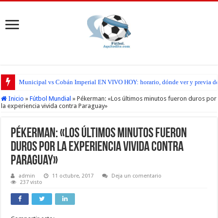
Municipal vs Cobán Imperial EN VIVO HOY: horario, dónde ver y previa del
Inicio
»
Fútbol Mundial
»
Pékerman: «Los últimos minutos fueron duros por
la experiencia vivida contra Paraguay»
Pékerman: «Los últimos minutos fueron
duros por la experiencia vivida contra
Paraguay»
admin
11 octubre, 2017
Deja un comentario
237 visto