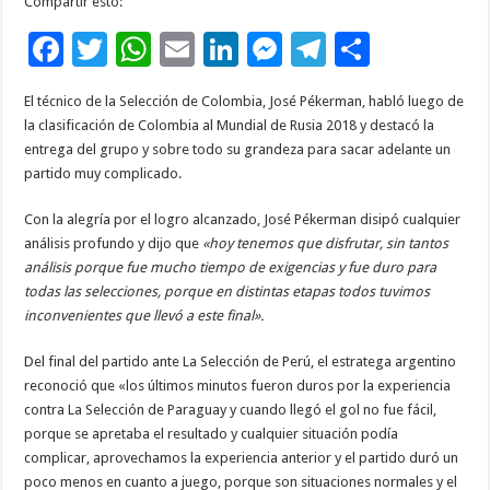
Compartir esto:
F
T
W
E
Li
M
T
C
ac
wi
h
m
n
es
el
o
El técnico de la Selección de Colombia, José Pékerman, habló luego de
e
tt
at
ai
k
se
e
m
la clasificación de Colombia al Mundial de Rusia 2018 y destacó la
b
er
sA
l
e
n
gr
p
entrega del grupo y sobre todo su grandeza para sacar adelante un
partido muy complicado.
o
p
dI
g
a
ar
o
p
n
er
m
ti
Con la alegría por el logro alcanzado, José Pékerman disipó cualquier
análisis profundo y dijo que
«hoy tenemos que disfrutar, sin tantos
k
r
análisis porque fue mucho tiempo de exigencias y fue duro para
todas las selecciones, porque en distintas etapas todos tuvimos
inconvenientes que llevó a este final».
Del final del partido ante La Selección de Perú, el estratega argentino
reconoció que «los últimos minutos fueron duros por la experiencia
contra La Selección de Paraguay y cuando llegó el gol no fue fácil,
porque se apretaba el resultado y cualquier situación podía
complicar, aprovechamos la experiencia anterior y el partido duró un
poco menos en cuanto a juego, porque son situaciones normales y el