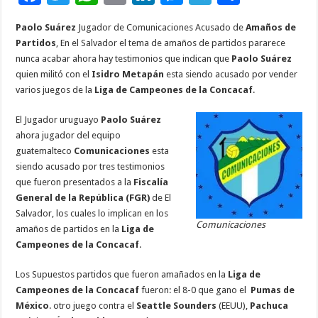
ac
wi
h
m
n
es
el
o
Paolo Suárez
Jugador de Comunicaciones Acusado de
Amaños de
e
tt
at
ai
k
se
e
m
Partidos
, En el Salvador el tema de amaños de partidos pararece
b
er
sA
l
e
n
gr
p
nunca acabar ahora hay testimonios que indican que
Paolo Suárez
quien militó con el
Isidro Metapán
esta siendo acusado por vender
o
p
dI
g
a
ar
varios juegos de la
Liga de Campeones de la Concacaf
.
o
p
n
er
m
ti
El Jugador uruguayo
Paolo Suárez
k
r
ahora jugador del equipo
guatemalteco
Comunicaciones
esta
siendo acusado por tres testimonios
que fueron presentados a la
Fiscalía
General de la República (FGR)
de El
Salvador, los cuales lo implican en los
Comunicaciones
amaños de partidos en la
Liga de
Campeones de la Concacaf
.
Los Supuestos partidos que fueron amañados en la
Liga de
Campeones de la Concacaf
fueron: el 8-0 que gano el
Pumas de
México
. otro juego contra el
Seattle Sounders
(EEUU),
Pachuca