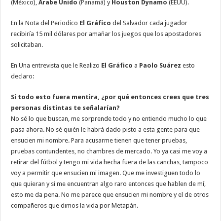
(México),
Árabe Unido
(Panamá) y
Houston Dynamo
(EEUU).
En la Nota del Periodico
El Gráfico
del Salvador cada jugador
recibiría 15 mil dólares por amañar los juegos que los apostadores
solicitaban.
En Una entrevista que le Realizo
El Gráfico
a
Paolo Suárez
esto
declaro:
Si todo esto fuera mentira, ¿por qué entonces crees que tres
personas distintas te señalarían?
No sé lo que buscan, me sorprende todo y no entiendo mucho lo que
pasa ahora. No sé quién le habrá dado pisto a esta gente para que
ensucien mi nombre. Para acusarme tienen que tener pruebas,
pruebas contundentes, no chambres de mercado. Yo ya casi me voy a
retirar del fútbol y tengo mi vida hecha fuera de las canchas, tampoco
voy a permitir que ensucien mi imagen. Que me investiguen todo lo
que quieran y si me encuentran algo raro entonces que hablen de mí,
esto me da pena. No me parece que ensucien mi nombre y el de otros
compañeros que dimos la vida por Metapán.