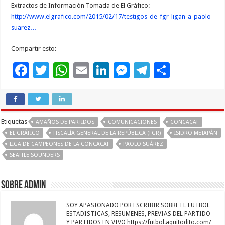
Extractos de Información Tomada de El Gráfico:
http://www.elgrafico.com/2015/02/17/testigos-de-fgr-ligan-a-paolo-
suarez…
Compartir esto:
F
T
W
E
Li
M
T
C
ac
wi
h
m
n
es
el
o
e
tt
at
ai
k
se
e
m
b
er
sA
l
e
n
gr
p
Etiquetas
AMAÑOS DE PARTIDOS
COMUNICACIONES
CONCACAF
o
p
dI
g
a
ar
EL GRÁFICO
FISCALÍA GENERAL DE LA REPÚBLICA (FGR)
ISIDRO METAPÁN
LIGA DE CAMPEONES DE LA CONCACAF
PAOLO SUÁREZ
o
p
n
er
m
ti
SEATTLE SOUNDERS
k
r
Sobre admin
SOY APASIONADO POR ESCRIBIR SOBRE EL FUTBOL
ESTADISTICAS, RESUMENES, PREVIAS DEL PARTIDO
Y PARTIDOS EN VIVO https://futbol.aquitodito.com/