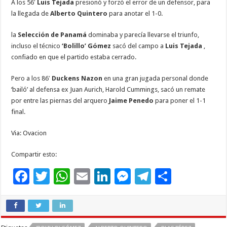
A los 56′
Luis Tejada
presionó y forzó el error de un defensor, para
la llegada de
Alberto Quintero
para anotar el 1-0.
la
Selección de Panamá
dominaba y parecía llevarse el triunfo,
incluso el técnico
‘Bolillo’ Gómez
sacó del campo a
Luis Tejada
,
confiado en que el partido estaba cerrado.
Pero a los 86′
Duckens Nazon
en una gran jugada personal donde
‘bailó’ al defensa ex Juan Aurich, Harold Cummings, sacó un remate
por entre las piernas del arquero
Jaime Penedo
para poner el 1-1
final.
Via: Ovacion
Compartir esto:
F
T
W
E
Li
M
T
C
ac
wi
h
m
n
es
el
o
e
tt
at
ai
k
se
e
m
b
er
sA
l
e
n
gr
p