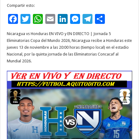
Compartir esto:
F
T
W
E
Li
M
T
C
ac
wi
h
m
n
es
el
o
Nicaragua vs Honduras EN VIVO y EN DIRECTO | Jornada 5
e
tt
at
ai
k
se
e
m
Eliminatorias Copa del Mundo 2026, Nicaragua recibe a Honduras este
b
er
sA
l
e
n
gr
p
jueves 13 de noviembre a las 20:00 horas (tiempo local) en el estadio
Nacional, por la quinta jornada de las Eliminatorias Concacaf al
o
p
dI
g
a
ar
Mundial 2026.
o
p
n
er
m
ti
k
r