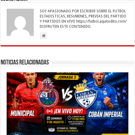
o
p
n
er
m
ti
SOY APASIONADO POR ESCRIBIR SOBRE EL FUTBOL
k
r
ESTADISTICAS, RESUMENES, PREVIAS DEL PARTIDO
Y PARTIDOS EN VIVO https://futbol.aquitodito.com/
DISFRUTEN ESTE CONTENIDO.
Noticias Relacionadas