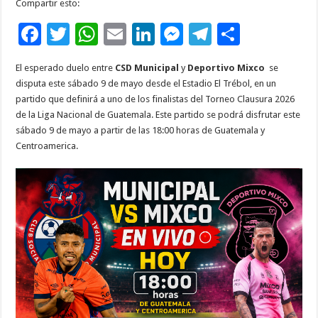
Compartir esto:
F
T
W
E
Li
M
T
C
ac
wi
h
m
n
es
el
o
El esperado duelo entre
CSD Municipal
y
Deportivo Mixco
se
e
tt
at
ai
k
se
e
m
disputa este sábado 9 de mayo desde el Estadio El Trébol, en un
b
er
sA
l
e
n
gr
p
partido que definirá a uno de los finalistas del Torneo Clausura 2026
de la Liga Nacional de Guatemala. Este partido se podrá disfrutar este
o
p
dI
g
a
ar
sábado 9 de mayo a partir de las 18:00 horas de Guatemala y
o
p
n
er
m
ti
Centroamerica.
k
r