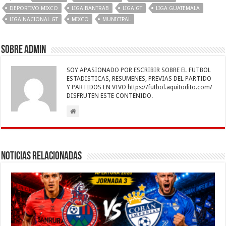
o
p
dI
g
a
ar
DEPORTIVO MIXCO
LIGA BANTRAB
LIGA GT
LIGA GUATEMALA
LIGA NACIONAL GT
MIXCO
MUNICIPAL
o
p
n
er
m
ti
k
r
Sobre admin
SOY APASIONADO POR ESCRIBIR SOBRE EL FUTBOL
ESTADISTICAS, RESUMENES, PREVIAS DEL PARTIDO
Y PARTIDOS EN VIVO https://futbol.aquitodito.com/
DISFRUTEN ESTE CONTENIDO.
Noticias Relacionadas