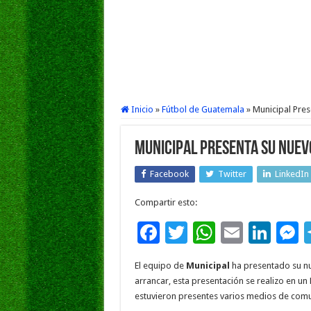
Inicio
»
Fútbol de Guatemala
»
Municipal Pre
Municipal Presenta su Nuev
Facebook
Twitter
LinkedIn
Compartir esto:
F
T
W
E
Li
ac
wi
h
m
n
e
El equipo de
Municipal
ha presentado su nu
e
tt
at
ai
k
s
arrancar, esta presentación se realizo en un 
b
er
sA
l
e
estuvieron presentes varios medios de comu