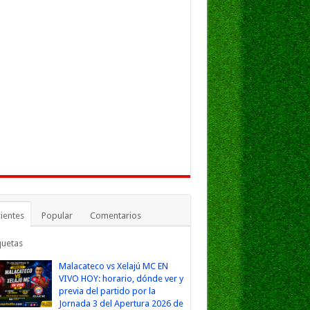
ientes
Popular
Comentarios
quetas
Malacateco vs Xelajú MC EN
VIVO HOY: horario, dónde ver y
previa del partido por la
Jornada 3 del Apertura 2026 de