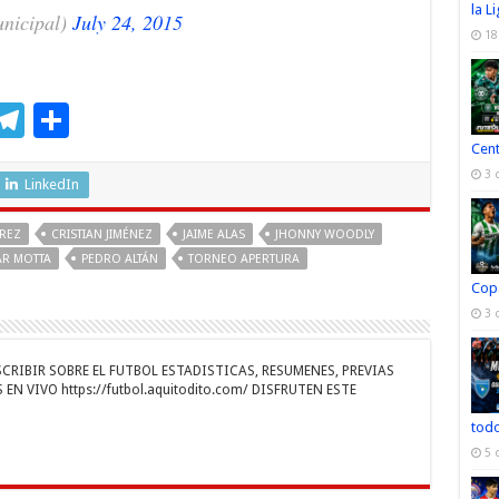
la L
nicipal)
July 24, 2015
18
M
T
C
s
el
o
Cen
3 
e
e
m
LinkedIn
n
gr
p
AREZ
CRISTIAN JIMÉNEZ
JAIME ALAS
JHONNY WOODLY
a
ar
AR MOTTA
PEDRO ALTÁN
TORNEO APERTURA
r
m
ti
Cop
3 
r
RIBIR SOBRE EL FUTBOL ESTADISTICAS, RESUMENES, PREVIAS
EN VIVO https://futbol.aquitodito.com/ DISFRUTEN ESTE
todo
5 