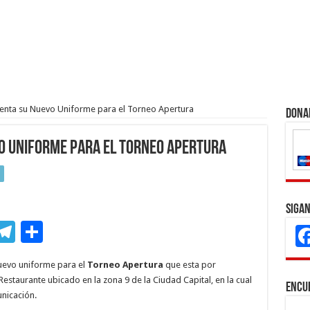
senta su Nuevo Uniforme para el Torneo Apertura
Dona
o Uniforme para el Torneo Apertura
Sigan
M
T
C
s
el
o
evo uniforme para el
Torneo Apertura
que esta por
e
e
m
Restaurante ubicado en la zona 9 de la Ciudad Capital, en la cual
Encu
n
gr
p
nicación.