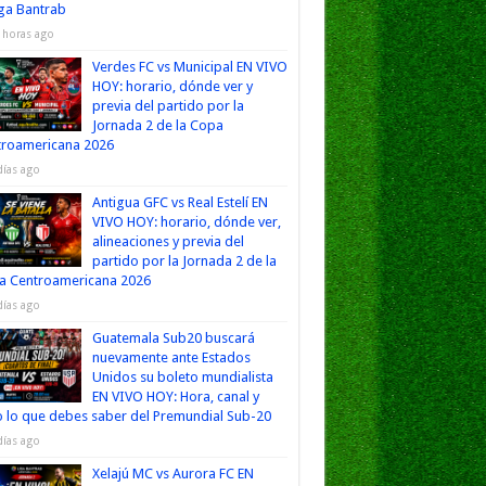
iga Bantrab
 horas ago
Verdes FC vs Municipal EN VIVO
HOY: horario, dónde ver y
previa del partido por la
Jornada 2 de la Copa
troamericana 2026
días ago
Antigua GFC vs Real Estelí EN
VIVO HOY: horario, dónde ver,
alineaciones y previa del
partido por la Jornada 2 de la
a Centroamericana 2026
días ago
Guatemala Sub20 buscará
nuevamente ante Estados
Unidos su boleto mundialista
EN VIVO HOY: Hora, canal y
 lo que debes saber del Premundial Sub-20
días ago
Xelajú MC vs Aurora FC EN