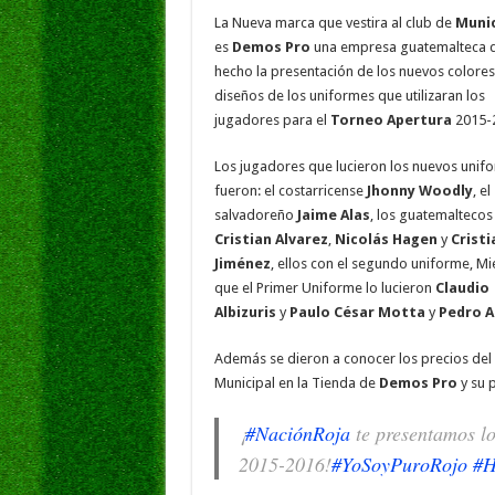
o
p
dI
g
La Nueva marca que vestira al club de
Munic
o
p
n
e
es
Demos Pro
una empresa guatemalteca 
hecho la presentación de los nuevos colores
k
diseños de los uniformes que utilizaran los
jugadores para el
Torneo Apertura
2015-
Los jugadores que lucieron los nuevos unif
fueron: el costarricense
Jhonny Woodly
, el
salvadoreño
Jaime Alas
, los guatemaltecos
Cristian Alvarez
,
Nicolás Hagen
y
Cristi
Jiménez
, ellos con el segundo uniforme, Mi
que el Primer Uniforme lo lucieron
Claudio
Albizuris
y
Paulo César Motta
y
Pedro A
Además se dieron a conocer los precios del 
Municipal en la Tienda de
Demos Pro
y su 
¡
#NaciónRoja
te presentamos lo
2015-2016!
#YoSoyPuroRojo
#H