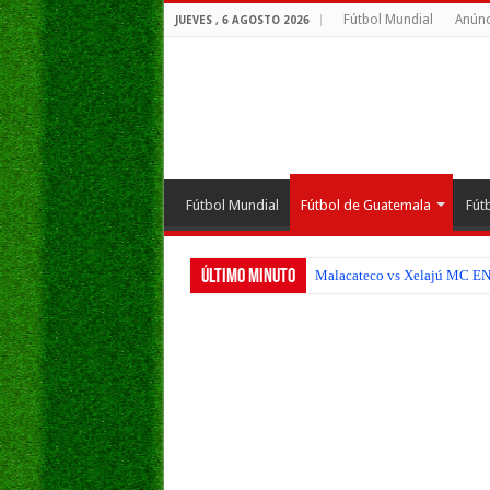
Fútbol Mundial
Anúnc
JUEVES , 6 AGOSTO 2026
Fútbol Mundial
Fútbol de Guatemala
Fút
Último Minuto
Malacateco vs Xelajú MC EN V