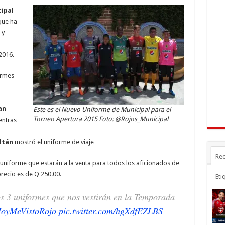
a
ar
ipal
r
m
ti
que ha
 y
r
2016.
ormes
an
Este es el Nuevo Uniforme de Municipal para el
Torneo Apertura 2015 Foto: @Rojos_Municipal
entras
ltán
mostró el uniforme de viaje
Rec
uniforme que estarán a la venta para todos los aficionados de
precio es de Q 250.00.
Eti
s 3 uniformes que nos vestirán en la Temporada
oyMeVistoRojo
pic.twitter.com/hgXdfEZLBS