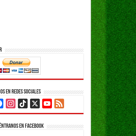
r
os en Redes Sociales
Facebook
Instagram
TikTok
X
YouTube
Feed
Channel
éntranos en Facebook