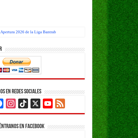
eo Apertura 2026 de la Liga Bantrab
r
os en Redes Sociales
Facebook
Instagram
TikTok
X
YouTube
Feed
Channel
éntranos en Facebook