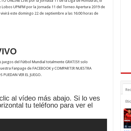
 ONLINE LIVE por la Jornada 11 de la Liga de Honduras, El
e
e
m
e Lobos UPNFM por la Jornada 11 del Torneo Apertura 2019 de
n
gr
p
e vivirá este domingo 22 de septiembre a las 16:00 horas de
a
ar
r
m
ti
r
VIVO
juegos del Fútbol Mundial totalmente GRATIS!! solo
a nuestra Fanpage de FACEBOOK y COMPARTIR NUESTRA
 PUEDAN VER EL JUEGO.
Rec
clic al vídeo más abajo. Si lo ves
Eti
rizontal tu teléfono para ver el