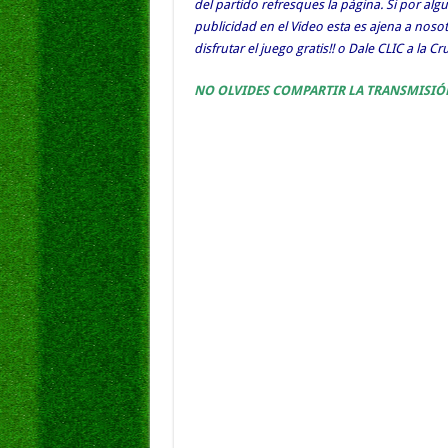
del partido refresques la página. Si por al
publicidad en el Video esta es ajena a nos
disfrutar el juego gratis!! o Dale CLIC a la C
NO OLVIDES COMPARTIR LA TRANSMISIÓ