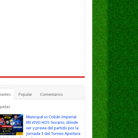
ientes
Popular
Comentarios
quetas
Municipal vs Cobán Imperial
EN VIVO HOY: horario, dónde
ver y previa del partido por la
Jornada 3 del Torneo Apertura