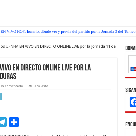
z EN VIVO HOY: horario, dónde ver y previa del partido por la Jornada 3 del Torn
os UPNFM EN VIVO EN DIRECTO ONLINE LIVE por la Jornada 11 de
Dona
IVO EN DIRECTO ONLINE LIVE por la
nduras
 un comentario
374 visto
Sigan
M
T
C
Encu
s
el
o