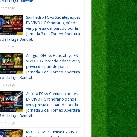
 de la Liga Bantrab
 horas ago
San Pedro FC vs Suchitepéquez
EN VIVO HOY: horario, dónde
ver y previa del partido por la
Jornada 3 del Torneo Apertura
 de la Liga Bantrab
 horas ago
Antigua GFC vs Guastatoya EN
VIVO HOY: horario dónde ver y
previa del partido por la
Jornada 3 del Torneo Apertura
 de la Liga Bantrab
 horas ago
Aurora FC vs Comunicaciones
EN VIVO HOY: horario dónde
ver y previa del partido por la
Jornada 3 del Torneo Apertura
 de la Liga Bantrab
 horas ago
Mixco vs Marquense EN VIVO