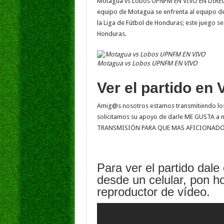
Motagua vs Lobos UPNFM EN VIVO EN DIRECTO
e
tt
at
ai
k
s
equipo de Motagua se enfrenta al equipo d
b
er
sA
l
e
la Liga de Fútbol de Honduras; este juego s
Honduras.
o
p
dI
g
o
p
n
e
Motagua vs Lobos UPNFM EN VIVO
k
Ver el partido en 
Amig@s nosotros estamos transmitiendo los 
solicitamos su apoyo de darle ME GUSTA 
TRANSMISIÓN PARA QUE MAS AFICIONADOS
Para ver el partido dale 
desde un celular, pon ho
reproductor de vídeo.