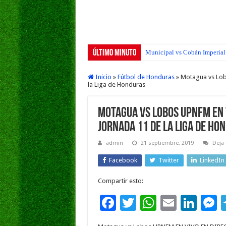
Último Minuto
San Pedro FC vs Suchitepéque
Inicio
»
Fútbol de Honduras
»
Motagua vs Lob
la Liga de Honduras
Motagua vs Lobos UPNFM EN V
Jornada 11 de la Liga de Ho
admin
21 septiembre, 2019
Deja
Facebook
Twitter
LinkedIn
Compartir esto:
F
T
W
E
Li
ac
wi
h
m
n
e