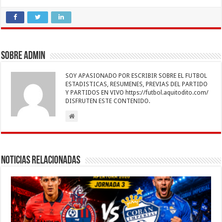
ac
wi
h
m
n
es
el
o
e
tt
at
ai
k
se
e
m
b
er
sA
l
e
n
gr
p
o
p
dI
g
a
ar
Sobre admin
o
p
n
er
m
ti
SOY APASIONADO POR ESCRIBIR SOBRE EL FUTBOL
k
r
ESTADISTICAS, RESUMENES, PREVIAS DEL PARTIDO
Y PARTIDOS EN VIVO https://futbol.aquitodito.com/
DISFRUTEN ESTE CONTENIDO.
Noticias Relacionadas