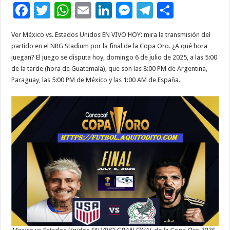
F
T
W
E
Li
M
T
C
ac
wi
h
m
n
es
el
o
Ver México vs. Estados Unidos EN VIVO HOY: mira la transmisión del
e
tt
at
ai
k
se
e
m
partido en el NRG Stadium por la final de la Copa Oro. ¿A qué hora
b
er
sA
l
e
n
gr
p
juegan? El juego se disputa hoy, domingo 6 de julio de 2025, a las 5:00
de la tarde (hora de Guatemala), que son las 8:00 PM de Argentina,
o
p
dI
g
a
ar
Paraguay, las 5:00 PM de México y las 1:00 AM de España.
o
p
n
er
m
ti
k
r