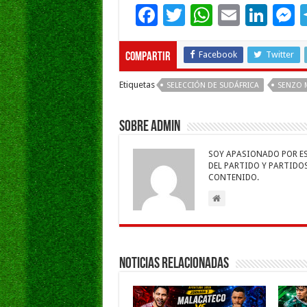
F
T
W
E
Li
ac
wi
h
m
n
e
e
tt
at
ai
k
s
Facebook
Twitter
Compartir
b
er
sA
l
e
Etiquetas
SELECCIÓN DE SUDÁFRICA
SENZO 
o
p
dI
g
o
p
n
e
Sobre admin
k
SOY APASIONADO POR ESC
DEL PARTIDO Y PARTIDOS 
CONTENIDO.
Noticias Relacionadas