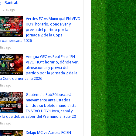
iga Bantrab
 horas ago
Verdes FC vs Municipal EN VIVO
HOY: horario, dónde ver y
previa del partido por la
Jornada 2 de la Copa
troamericana 2026
días ago
Antigua GFC vs Real Estelí EN
VIVO HOY: horario, dónde ver,
alineaciones y previa del
partido por la Jornada 2 de la
a Centroamericana 2026
días ago
Guatemala Sub20 buscará
nuevamente ante Estados
Unidos su boleto mundialista
EN VIVO HOY: Hora, canal y
 lo que debes saber del Premundial Sub-20
días ago
Xelajú MC vs Aurora FC EN