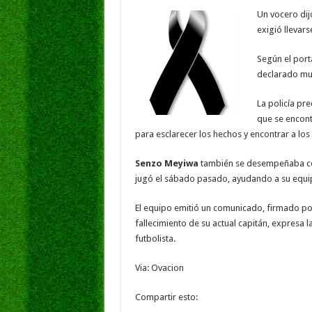
o
p
dI
g
Un vocero dij
o
p
n
e
exigió llevars
k
Según el porta
declarado mue
La policía pr
que se encont
para esclarecer los hechos y encontrar a los 
Senzo Meyiwa
también se desempeñaba co
jugó el sábado pasado, ayudando a su equipo 
El equipo emitió un comunicado, firmado po
fallecimiento de su actual capitán, expresa la
futbolista.
Via: Ovacion
Compartir esto: