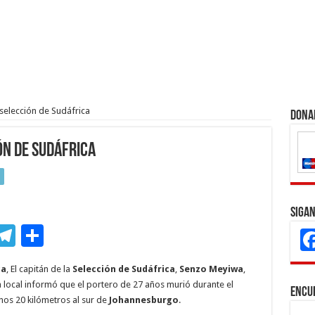
selección de Sudáfrica
Dona
ón de Sudáfrica
Sigan
M
T
C
s
el
o
ca
, El capitán de la
Selección de Sudáfrica
,
Senzo Meyiwa
,
e
e
m
cía local informó que el portero de 27 años murió durante el
Encu
n
gr
p
nos 20 kilómetros al sur de
Johannesburgo
.