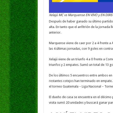
Xelajú MC vs Marquense EN VIVO y EN DIRE
Después de haber ganado su último partido 
alta. En tanto que el anfitrión de la jornad
anterior.
Marquense viene de caer por 2 a 4 frente a
las 4 últimas jornadas, con 9 goles en contra 
Xelajú viene de un triunfo 4 a 0 frente a Co
triunfos y 2 empates. Sumó un total de 13 gol
De los últimos 5 encuentros entre ambos en es
restantes cotejos han terminado en empate. 
el torneo Guatemala – Liga Nacional – Torneo 
El dueño de casa se encuentra en el décimo p
visita sumó 20 unidades y buscará ganar para