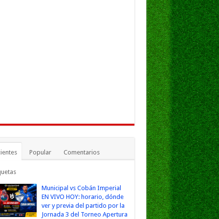
ientes
Popular
Comentarios
quetas
Municipal vs Cobán Imperial
EN VIVO HOY: horario, dónde
ver y previa del partido por la
Jornada 3 del Torneo Apertura