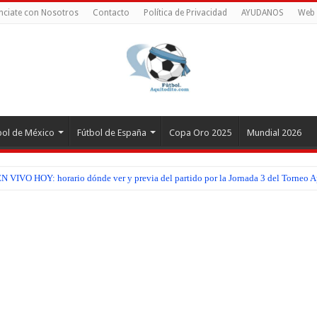
nciate con Nosotros
Contacto
Política de Privacidad
AYUDANOS
Web 
bol de México
Fútbol de España
Copa Oro 2025
Mundial 2026
 VIVO HOY: horario dónde ver y previa del partido por la Jornada 3 del Torneo A
EN VIVO HOY: horario dónde ver y previa del partido por la Jornada 3 del Torneo