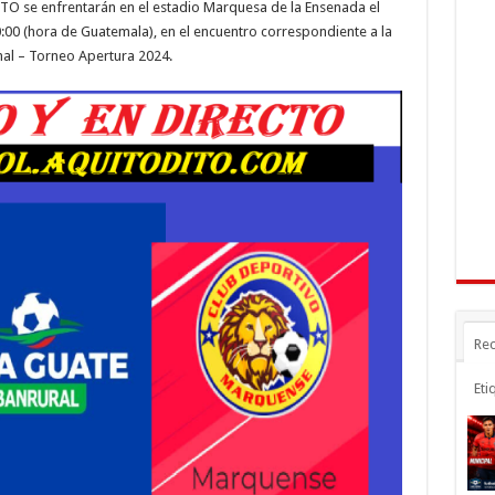
O se enfrentarán en el estadio Marquesa de la Ensenada el
e
e
m
00 (hora de Guatemala), en el encuentro correspondiente a la
n
gr
p
nal – Torneo Apertura 2024.
a
ar
r
m
ti
r
Rec
Eti