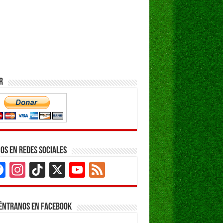
r
os en Redes Sociales
Facebook
Instagram
TikTok
X
YouTube
Feed
Channel
éntranos en Facebook