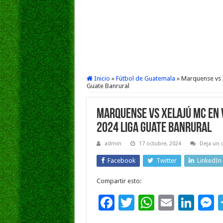
Inicio
»
Fútbol de Guatemala
»
Marquense vs 
Guate Banrural
Marquense vs Xelajú MC EN 
2024 Liga Guate Banrural
admin
17 octubre, 2024
Deja un 
Facebook
Twitter
LinkedIn
Compartir esto:
F
T
W
E
Li
ac
wi
h
m
n
e