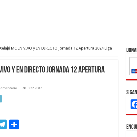
Xelajú MC EN VIVO y EN DIRECTO Jornada 12 Apertura 2024 Liga
Dona
VIVO y EN DIRECTO Jornada 12 Apertura
comentario
222 visto
Sigan
M
T
C
Encu
s
el
o