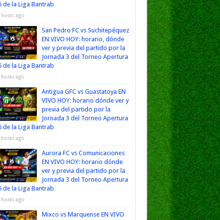
 de la Liga Bantrab
 horas ago
San Pedro FC vs Suchitepéquez
EN VIVO HOY: horario, dónde
ver y previa del partido por la
Jornada 3 del Torneo Apertura
 de la Liga Bantrab
 horas ago
Antigua GFC vs Guastatoya EN
VIVO HOY: horario dónde ver y
previa del partido por la
Jornada 3 del Torneo Apertura
 de la Liga Bantrab
 horas ago
Aurora FC vs Comunicaciones
EN VIVO HOY: horario dónde
ver y previa del partido por la
Jornada 3 del Torneo Apertura
 de la Liga Bantrab
 horas ago
Mixco vs Marquense EN VIVO