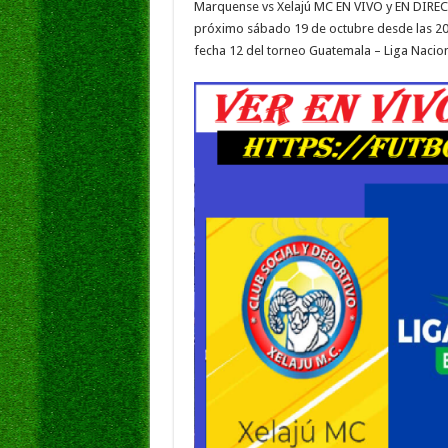
Marquense vs Xelajú MC EN VIVO y EN DIRECT
e
tt
at
ai
k
s
próximo sábado 19 de octubre desde las 20:
b
er
sA
l
e
fecha 12 del torneo Guatemala – Liga Nacio
o
p
dI
g
o
p
n
e
k