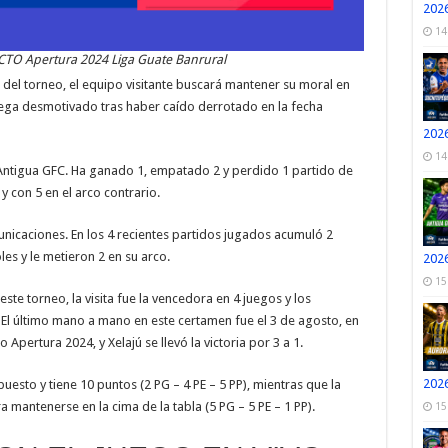
2026
14
CTO Apertura 2024 Liga Guate Banrural
del torneo, el equipo visitante buscará mantener su moral en
a llega desmotivado tras haber caído derrotado en la fecha
2026
14
 Antigua GFC. Ha ganado 1, empatado 2 y perdido 1 partido de
y con 5 en el arco contrario.
municaciones. En los 4 recientes partidos jugados acumuló 2
es y le metieron 2 en su arco.
2026
15
te torneo, la visita fue la vencedora en 4 juegos y los
El último mano a mano en este certamen fue el 3 de agosto, en
Apertura 2024, y Xelajú se llevó la victoria por 3 a 1.
2026
uesto y tiene 10 puntos (2 PG – 4 PE – 5 PP), mientras que la
 mantenerse en la cima de la tabla (5 PG – 5 PE – 1 PP).
15