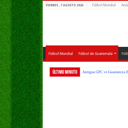
Fútbol Mundial
Anú
VIERNES , 7 AGOSTO 2026
Fútbol Mundial
Fútbol de Guatemala
Fút
Último Minuto
Antigua GFC vs Guastatoya EN
Aurora FC vs Comunicaciones 