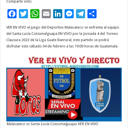
Compartir esto:
F
T
W
E
Li
M
T
C
ac
wi
h
m
n
es
el
o
VER EN VIVO el juego del Deportivo Malacateco se enfrenta al equipo
e
tt
at
ai
k
se
e
m
del Santa Lucía Cotzumalguapa EN VIVO por la Jornada 4 del Torneo
b
er
sA
l
e
n
gr
p
Clausura 2023 de la Liga Guate Banrural, este partido se podrá
disfrutar este sábado 04 de febrero a las 19:00 horas de Guatemala.
o
p
dI
g
a
ar
o
p
n
er
m
ti
k
r
Malacateco vs Santa Lucía Cotzumalguapa VER EN VIVO