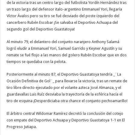
de la victoria tras un centro largo del futbolista Yordín Hernández tras
un trazo largo del defensor italo-argentino Emmanuel Yori, llegaría
Víctor Ávalos pero su tiro se fué desviado del poste izquierdo del
cancerbero Rubén Escobar ¡Se salvaba el Deportivo Achuapa del
segundo gol del Deportivo Guastatoya!
Al minuto 79, el delantero del conjunto naranjero Anthony Salamá
logró eludir a Emmanuel Yori, Samuel Garrido y Keyner Agustín y su
remate se fué flojo a las manos del golero Rubén Escobar que en dos
tiempos se quedaba con la pelota.
Posteriormente al minuto 87, el Deportivo Guastatoya tendría _¨La
Ocasión Definitiva de Gol¨_ para llevarse la victoria, tras un remate de
tiro libre directo ejecutado por el volante azteca José Almanza, y el
guardavallas Luis Ruíz desviaba la trayectoría de la esférica hacía el
tiro de esquina ¡Desperdiciaba otra chance el conjunto pechoamarillo!
El árbitro central Wildomar Ramírez decretó la conclusión del cotejo
con empate del Deportivo Achuapa y Deportivo Guastatoya 1-1 en El
Progreso Jutiapa.