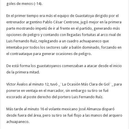
goles de menos (-14).
En el primer tiempo era más el equipo de Guastatoya dirigido por el
entrenador argentino Pablo César Centrone, jugó mejor en la primera
parte mostrando impetú de ir al frente en el partido, generando más
opciones de peligro y contando con llegadas fortuitas al arco rival de
Luis Fernando Ruíz, replegando a un cuadro achuapaneco que
intentaba por todos los sectores salir a balón dominado, forzando en
el contraataque para generar ocasiones de peligro.
De está forma los guastatoyanos comenzaban a atacar desde el inicio
de la primera mitad.
Víctor Ávalos al minuto 12, tuvó _¨La Ocasión Más Clara de Gol¨_ para
ponerse en ventaja en el marcador, sin embargo su tiro se fué
escorado al poste derecho del portero Luis Fernando Ruíz.
Más tarde al minuto 16 el volante mexicano José Almanza disparó
desde fuera del área, pero su tiro se fué flojo a las manos del arquero
achuapaneco.