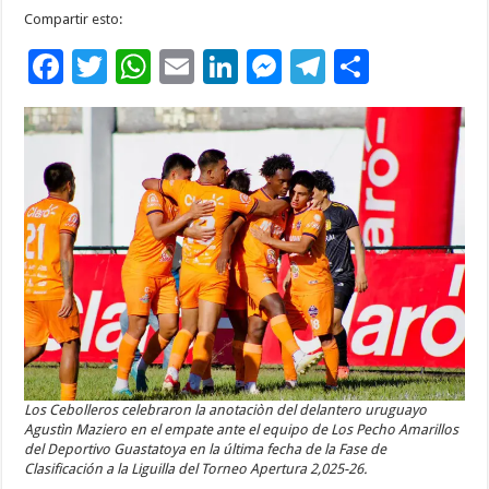
Compartir esto:
F
T
W
E
Li
M
T
C
ac
wi
h
m
n
es
el
o
e
tt
at
ai
k
se
e
m
b
er
sA
l
e
n
gr
p
o
p
dI
g
a
ar
o
p
n
er
m
ti
k
r
Los Cebolleros celebraron la anotaciòn del delantero uruguayo
Agustìn Maziero en el empate ante el equipo de Los Pecho Amarillos
del Deportivo Guastatoya en la última fecha de la Fase de
Clasificación a la Liguilla del Torneo Apertura 2,025-26.