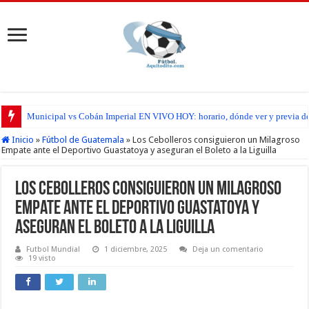
Municipal vs Cobán Imperial EN VIVO HOY: horario, dónde ver y previa del
San Pedro FC vs Suchitepéquez EN VIVO HOY: horario, dónde ver y previa d
Inicio
»
Fútbol de Guatemala
»
Los Cebolleros consiguieron un Milagroso
Empate ante el Deportivo Guastatoya y aseguran el Boleto a la Liguilla
Los Cebolleros consiguieron un Milagroso
Empate ante el Deportivo Guastatoya y
aseguran el Boleto a la Liguilla
Futbol Mundial
1 diciembre, 2025
Deja un comentario
19 visto