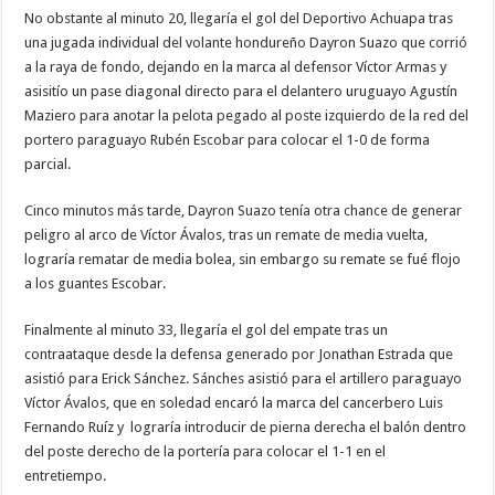
No obstante al minuto 20, llegaría el gol del Deportivo Achuapa tras
una jugada individual del volante hondureño Dayron Suazo que corrió
a la raya de fondo, dejando en la marca al defensor Víctor Armas y
asisitío un pase diagonal directo para el delantero uruguayo Agustín
Maziero para anotar la pelota pegado al poste izquierdo de la red del
portero paraguayo Rubén Escobar para colocar el 1-0 de forma
parcial.
Cinco minutos más tarde, Dayron Suazo tenía otra chance de generar
peligro al arco de Víctor Ávalos, tras un remate de media vuelta,
lograría rematar de media bolea, sin embargo su remate se fué flojo
a los guantes Escobar.
Finalmente al minuto 33, llegaría el gol del empate tras un
contraataque desde la defensa generado por Jonathan Estrada que
asistió para Erick Sánchez. Sánches asistió para el artillero paraguayo
Víctor Ávalos, que en soledad encaró la marca del cancerbero Luis
Fernando Ruíz y lograría introducir de pierna derecha el balón dentro
del poste derecho de la portería para colocar el 1-1 en el
entretiempo.