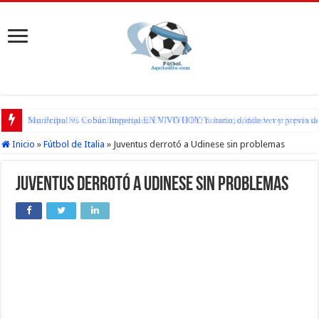
Municipal vs Cobán Imperial EN VIVO HOY: horario, dónde ver y previa del
San Pedro FC vs Suchitepéquez EN VIVO HOY: horario, dónde ver y previa d
Inicio
»
Fútbol de Italia
»
Juventus derrotó a Udinese sin problemas
Juventus derrotó a Udinese sin problemas