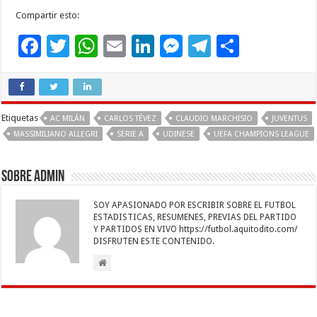
Compartir esto:
F
T
W
E
Li
M
T
C
ac
wi
h
m
n
es
el
o
e
tt
at
ai
k
se
e
m
b
er
sA
l
e
n
gr
p
Etiquetas
AC MILÁN
CARLOS TÉVEZ
CLAUDIO MARCHISIO
JUVENTUS
o
p
dI
g
a
ar
MASSIMILIANO ALLEGRI
SERIE A
UDINESE
UEFA CHAMPIONS LEAGUE
o
p
n
er
m
ti
k
r
Sobre admin
SOY APASIONADO POR ESCRIBIR SOBRE EL FUTBOL
ESTADISTICAS, RESUMENES, PREVIAS DEL PARTIDO
Y PARTIDOS EN VIVO https://futbol.aquitodito.com/
DISFRUTEN ESTE CONTENIDO.