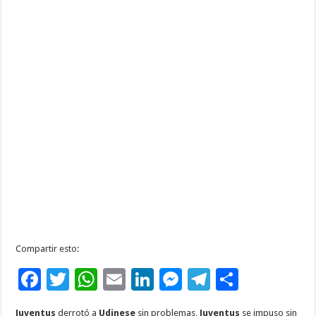
Compartir esto:
F
T
W
E
Li
M
T
C
ac
wi
h
m
n
es
el
o
Juventus
derrotó a
Udinese
sin problemas,
Juventus
se impuso sin