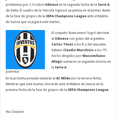
e
tt
at
ai
k
se
e
m
problemas por 2-0 sobre
Udinese
en la segunda fecha de la
Serie A
b
er
sA
l
e
n
gr
p
de Italia. El cuadro de la ‘Vieccha Signora’ ya piensa en el primer duelo
de la fase de grupos de la
UEFA Champions League
ante el Malmo
o
p
dI
g
a
ar
de Suecia que se jugará este martes.
o
p
n
er
m
ti
El conjunto ‘bianconero’ logró derrotar
k
r
al
Udinese
con goles del argentino
Carlos Tévez
a los 8′ y del atacante
italiano
Claudio Marchisio
a los 75′.
Así los dirigidos por
Massimiliano
Allegri
sumaron su segunda victoria en
la
Serie A
.
Juventus
En la próxima jornada visitarán al
AC Milán
por la tercera fecha.
Mientras que este martes chocarán ante el Malmo de Suecia en la
primera fecha de la fase de grupos de la
UEFA Champions League
.
Via: Ovacion