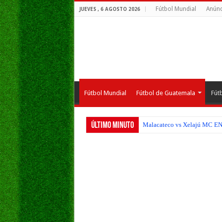
Fútbol Mundial
Anúnc
JUEVES , 6 AGOSTO 2026
Fútbol Mundial
Fútbol de Guatemala
Fút
Último Minuto
Malacateco vs Xelajú MC EN V
Verdes FC vs Municipal EN VI