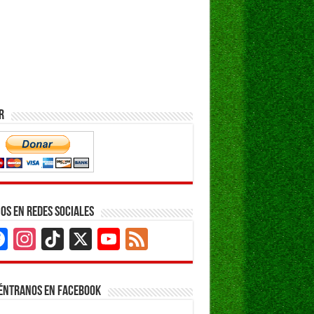
r
os en Redes Sociales
Facebook
Instagram
TikTok
X
YouTube
Feed
Channel
éntranos en Facebook