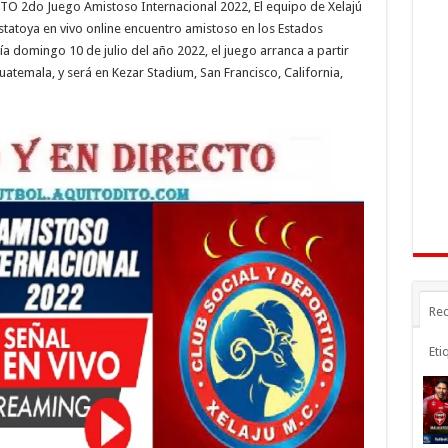
TO 2do Juego Amistoso Internacional 2022, El equipo de Xelajú
e
e
m
tatoya en vivo online encuentro amistoso en los Estados
n
gr
p
ía domingo 10 de julio del año 2022, el juego arranca a partir
uatemala, y será en Kezar Stadium, San Francisco, California,
a
ar
r
m
ti
r
Rec
Eti