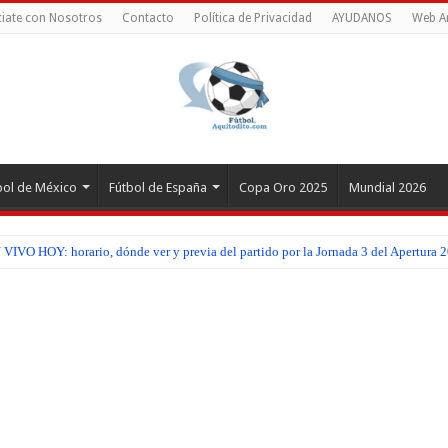
iate con Nosotros
Contacto
Política de Privacidad
AYUDANOS
Web A
bol de México
Fútbol de España
Copa Oro 2025
Mundial 2026
IVO HOY: horario, dónde ver y previa del partido por la Jornada 3 del Apertura 2
VO HOY: horario, dónde ver y previa del partido por la Jornada 2 de la Copa Cen