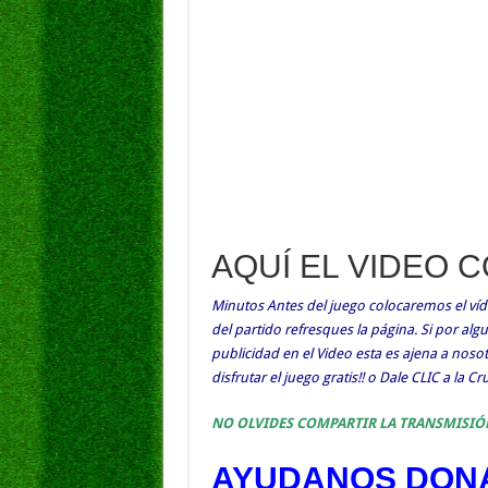
AQUÍ EL VIDEO 
Minutos Antes del juego colocaremos el víde
del partido refresques la página. Si por al
publicidad en el Video esta es ajena a nos
disfrutar el juego gratis!! o Dale CLIC a la C
NO OLVIDES COMPARTIR LA TRANSMISIÓ
AYUDANOS DONA