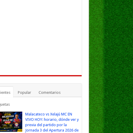
ientes
Popular
Comentarios
quetas
Malacateco vs Xelajú MC EN
VIVO HOY: horario, dónde ver y
previa del partido por la
Jornada 3 del Apertura 2026 de