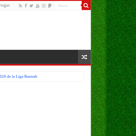
migas
026 de la Liga Bantrab
troamericana 2026