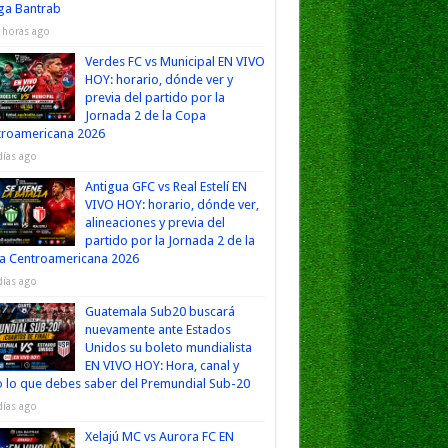
iga Bantrab
 horas ago
Verdes FC vs Municipal EN VIVO
HOY: horario, dónde ver y
previa del partido por la
Jornada 2 de la Copa
troamericana 2026
días ago
Antigua GFC vs Real Estelí EN
VIVO HOY: horario, dónde ver,
alineaciones y previa del
partido por la Jornada 2 de la
a Centroamericana 2026
días ago
Guatemala Sub20 buscará
nuevamente ante Estados
Unidos su boleto mundialista
EN VIVO HOY: Hora, canal y
 lo que debes saber del Premundial Sub-20
días ago
Xelajú MC vs Aurora FC EN