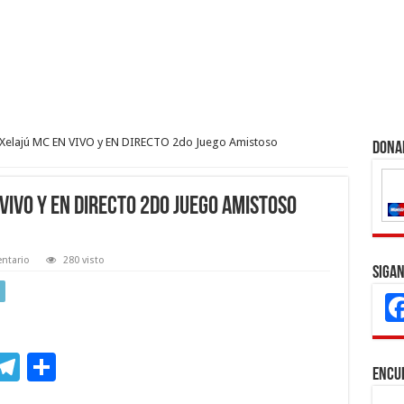
 Xelajú MC EN VIVO y EN DIRECTO 2do Juego Amistoso
Dona
VIVO y EN DIRECTO 2do Juego Amistoso
ntario
280 visto
Sigan
M
T
C
Encu
s
el
o