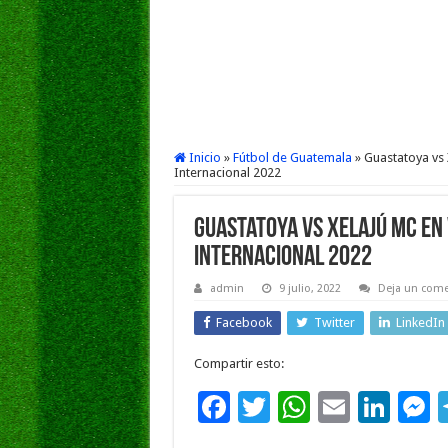
Inicio
»
Fútbol de Guatemala
»
Guastatoya vs
Internacional 2022
Guastatoya vs Xelajú MC EN 
Internacional 2022
admin
9 julio, 2022
Deja un come
Facebook
Twitter
LinkedIn
Compartir esto:
F
T
W
E
Li
ac
wi
h
m
n
e