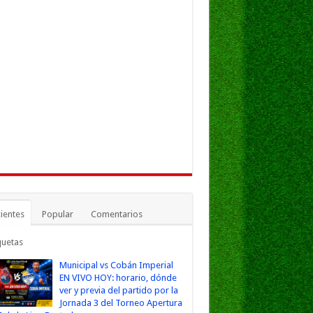
ientes
Popular
Comentarios
quetas
Municipal vs Cobán Imperial
EN VIVO HOY: horario, dónde
ver y previa del partido por la
Jornada 3 del Torneo Apertura