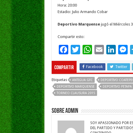
Hora: 20:00
Estadio: Julio Armando Cobar
Deportivo Marquense
jugó el Miércoles 
Compartir esto:
F
T
W
E
Li
ac
wi
h
m
n
e
e
tt
at
ai
k
s
Facebook
Twitter
Compartir
b
er
sA
l
e
Etiquetas
ANTIGUA GFC
DEPORTIVO COATEP
o
p
dI
g
DEPORTIVO MARQUENSE
DEPORTIVO PETAPA
TORNEO CLAUSURA 2015
o
p
n
e
k
Sobre admin
SOY APASIONADO POR ESC
DEL PARTIDO Y PARTIDOS 