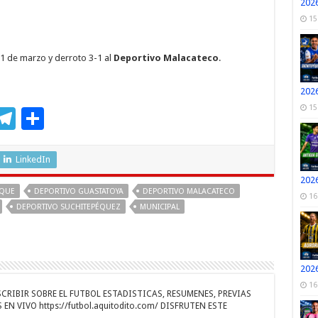
2026
15
31 de marzo y derroto 3-1 al
Deportivo Malacateco
.
2026
15
M
T
C
s
el
o
e
e
m
LinkedIn
n
gr
p
2026
EQUE
DEPORTIVO GUASTATOYA
DEPORTIVO MALACATECO
16
a
ar
DEPORTIVO SUCHITEPÉQUEZ
MUNICIPAL
r
m
ti
r
2026
16
RIBIR SOBRE EL FUTBOL ESTADISTICAS, RESUMENES, PREVIAS
EN VIVO https://futbol.aquitodito.com/ DISFRUTEN ESTE