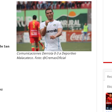
a
ar
r
m
ti
r
de San
Comunicaciones Derrota 0-3 a Deportivo
Malacateco. Foto: @CremasOficial
Rec
Eti
ez