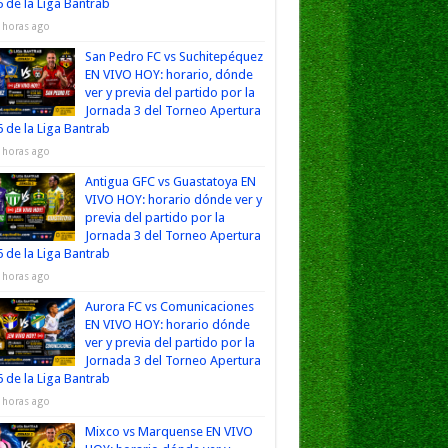
 de la Liga Bantrab
 horas ago
San Pedro FC vs Suchitepéquez
EN VIVO HOY: horario, dónde
ver y previa del partido por la
Jornada 3 del Torneo Apertura
 de la Liga Bantrab
 horas ago
Antigua GFC vs Guastatoya EN
VIVO HOY: horario dónde ver y
previa del partido por la
Jornada 3 del Torneo Apertura
 de la Liga Bantrab
 horas ago
Aurora FC vs Comunicaciones
EN VIVO HOY: horario dónde
ver y previa del partido por la
Jornada 3 del Torneo Apertura
 de la Liga Bantrab
 horas ago
Mixco vs Marquense EN VIVO