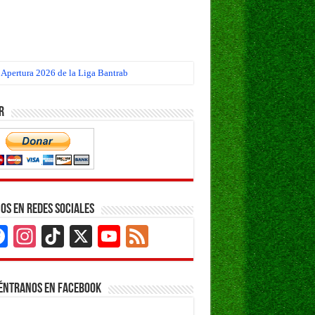
 Apertura 2026 de la Liga Bantrab
r
os en Redes Sociales
Facebook
Instagram
TikTok
X
YouTube
Feed
Channel
éntranos en Facebook