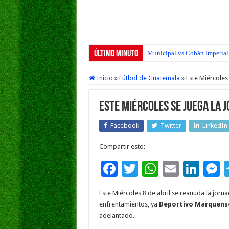
Último Minuto
Municipal vs Cobán Imperial 
Inicio
»
Fútbol de Guatemala
»
Este Miércoles
Este Miércoles se juega la 
Facebook
Twitter
LinkedIn
Compartir esto:
F
T
W
E
Li
ac
wi
h
m
n
e
Este Miércoles 8 de abril se reanuda la jorn
e
tt
at
ai
k
s
enfrentamientos, ya
Deportivo Marquens
b
er
sA
l
e
adelantado.