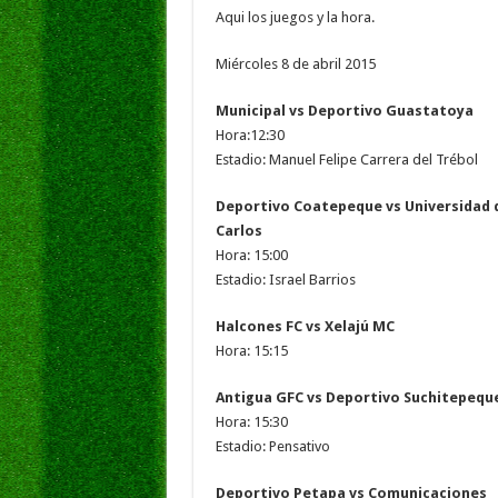
o
p
dI
g
Aqui los juegos y la hora.
o
p
n
e
Miércoles 8 de abril 2015
k
Municipal vs Deportivo Guastatoya
Hora:12:30
Estadio: Manuel Felipe Carrera del Trébol
Deportivo Coatepeque vs Universidad 
Carlos
Hora: 15:00
Estadio: Israel Barrios
Halcones FC vs Xelajú MC
Hora: 15:15
Antigua GFC vs Deportivo Suchitepequ
Hora: 15:30
Estadio: Pensativo
Deportivo Petapa vs Comunicaciones