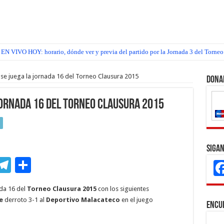
EN VIVO HOY: horario, dónde ver y previa del partido por la Jornada 3 del Torneo
 se juega la jornada 16 del Torneo Clausura 2015
Dona
jornada 16 del Torneo Clausura 2015
Sigan
M
T
C
s
el
o
ada 16 del
Torneo Clausura 2015
con los siguientes
e
e
m
e
derroto 3-1 al
Deportivo Malacateco
en el juego
Encu
n
gr
p