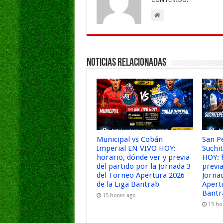
CONTENIDO.
Noticias Relacionadas
Municipal vs Cobán
San P
Imperial EN VIVO HOY:
Suchi
horario, dónde ver y previa
HOY: 
del partido por la Jornada 3
previa
del Torneo Apertura 2026
Jorna
de la Liga Bantrab
Apert
Bantr
15 horas ago
15 ho