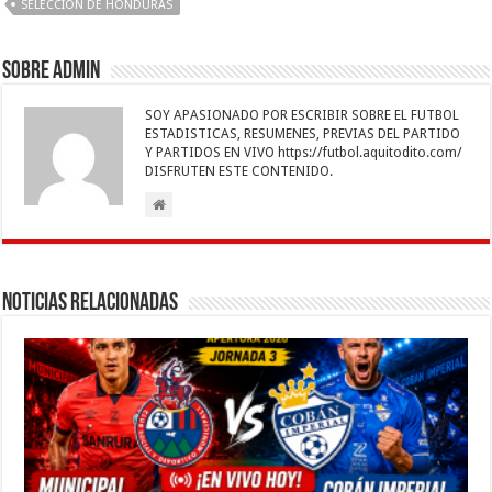
SELECCIÓN DE HONDURAS
o
p
n
er
m
ti
k
r
Sobre admin
SOY APASIONADO POR ESCRIBIR SOBRE EL FUTBOL
ESTADISTICAS, RESUMENES, PREVIAS DEL PARTIDO
Y PARTIDOS EN VIVO https://futbol.aquitodito.com/
DISFRUTEN ESTE CONTENIDO.
Noticias Relacionadas