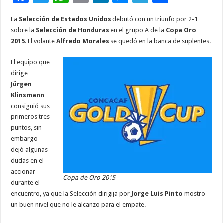
ac
wi
h
m
n
es
el
o
La
Selección de Estados Unidos
debutó con un triunfo por 2-1
e
tt
at
ai
k
se
e
m
sobre la
Selección de Honduras
en el grupo A de la
Copa Oro
b
er
sA
l
e
n
gr
p
2015
. El volante
Alfredo Morales
se quedó en la banca de suplentes.
o
p
dI
g
a
ar
El equipo que
o
p
n
er
m
ti
dirige
Jürgen
k
r
Klinsmann
consiguió sus
primeros tres
puntos, sin
embargo
dejó algunas
dudas en el
accionar
Copa de Oro 2015
durante el
encuentro, ya que la Selección dirigija por
Jorge Luis Pinto
mostro
un buen nivel que no le alcanzo para el empate.