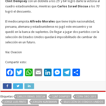
Clint Dempsey
con un doblete a los 25′ y 64′ logró darle la victoria al
cuadro estadounidense, mientras que
Carlos Israel Discua
a los 70′
logró el descuento.
El mediocampista
Alfredo Morales
que tiene triple nacionalidad,
peruana, alemana y estadounidense no jugó este encuentro y se
quedó en la banca de suplentes. De llegar a jugar dos partidos con la
selección de Estados Unidos quedará imposibilitado de cambiar de
selección en un futuro.
Via: Ovacion
Compartir esto:
F
T
W
E
Li
M
T
C
ac
wi
h
m
n
es
el
o
e
tt
at
ai
k
se
e
m
b
er
sA
l
e
n
gr
p
Etiquetas
CARLOS ISRAEL DISCUA
CLINT DEMPSEY
COPA ORO 2015
o
p
dI
g
a
ar
JORGE LUIS PINTO
JÜRGEN KLINSMANN
SELECCIÓN DE ESTADOS UNIDOS