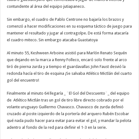
contundente al área del equipo jutiapaneco.
Sin embargo, el cuadro de Pablo Centrone no bajaría los brazos y
comenzó a hacer modificaciones en su esquema táctico de juego para
mantener el resultado y jugar al contragolpe. De está forma atacaría
el cuadro miteco. Sin embargo atacaba Guastatoya
Al minuto 55, Keshween Arboine asistió para Marlón Renato Sequén
que dejando en la marca a Renny Folleco, encaró solo frente al arco
tiró de pierna zurda y a tiempo el guardavallas John Faust desvió la
redonda hacía el tiro de esquina ¡Se salvaba Atlético Mictlán del cuarto
gol del encuentro!
Finalmente al minuto 64 llegaría _ ¨El Gol del Descuento¨_ del equipo
de Atlético Mictlán tras un gol de tiro libre directo cobrado por el
volante uruguayo Guillermo Chavasco. Chavasco de zurda definió
cruzado al poste izquierdo de la portería del arquero Rubén Escobar
qué nada pudo hacer para evitar para evitar el gol, y mandar la pelota
adentro al fondo de la red para definir el 1-3 en la serie.