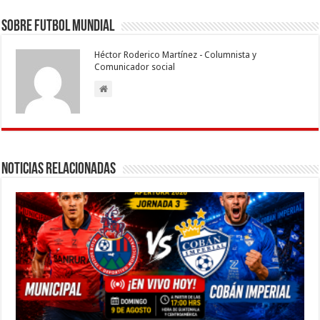
o
p
dI
g
a
ar
Sobre Futbol Mundial
o
p
n
er
m
ti
Héctor Roderico Martínez - Columnista y
k
r
Comunicador social
Noticias Relacionadas