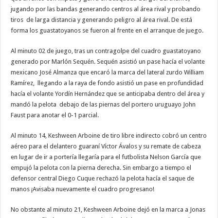
jugando por las bandas generando centros al área rival y probando
tiros de larga distancia y generando peligro al área rival. De está
forma los guastatoyanos se fueron al frente en el arranque de juego.
Al minuto 02 de juego, tras un contragolpe del cuadro guastatoyano
generado por Marlón Sequén. Sequén asistió un pase hacía el volante
mexicano José Almanza que encaró la marca del lateral zurdo William
Ramírez, llegando a la raya de fondo asistió un pase en profundidad
hacía el volante Yordín Hernández que se anticipaba dentro del área y
mandó la pelota debajo de las piernas del portero uruguayo John
Faust para anotar el 0-1 parcial.
Al minuto 14, Keshween Arboine de tiro libre indirecto cobró un centro
aéreo para el delantero guaraní Víctor Ávalos y su remate de cabeza
en lugar de ir a portería llegaría para el futbolista Nelson García que
empujó la pelota con la pierna derecha. Sin embargo a tiempo el
defensor central Diego Cuque rechazó la pelota hacía el saque de
manos ¡Avisaba nuevamente el cuadro progresano!
No obstante al minuto 21, Keshween Arboine dejó en la marca a Jonas