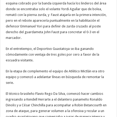
esquina cobrado por la banda izquierda hacía los linderos del área
donde se encontraba solo el volante Yordi Aguílar que de bolea,
remató con la pierna zurda, y Faust atajaría en la primera intención,
pero en el rebote aparecería puntualmente en la habilitación el
defensor Emmanuel Yori para definir de zurda cruzado al poste
derecho del guardameta John Faust para concretar el 0-3 en el
marcador.
En el entretiempo, el Deportivo Guastatoya se iba ganando
cómodamente con ventaja de tres goles por cero a favor de la
escuadra visitante.
En la etapa de complemento el equipo de Atlético Mictlán era otro
equipo y comenzó a adelantar líneas en búsqueda de remontar la
serie.
El técnico brasileño Flavio Rego Da Silva, comenzó hacer cambios
ingresando a Kendell Herrarte a el delantero panameño Ronaldo
Dinolis y a César Chinchilla para acompañar a Robin Betancourth en
zona de ataque, para generar volumen a la ofensiva y recular a un
cuadro guastatoyano que comenzaba a jugar de manera intensa y