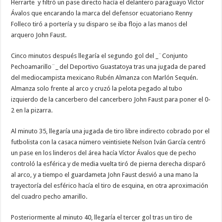
Herrarte y filtró un pase directo hacía el delantero paraguayo Víctor
Ávalos que encarando la marca del defensor ecuatoriano Renny
Folleco tiró a portería y su disparo se iba flojo a las manos del
arquero John Faust.
Cinco minutos después llegaría el segundo gol del _¨Conjunto
Pechoamarillo¨_ del Deportivo Guastatoya tras una jugada de pared
del mediocampista mexicano Rubén Almanza con Marlón Sequén.
Almanza solo frente al arco y cruzó la pelota pegado al tubo
izquierdo de la cancerbero del cancerbero John Faust para poner el 0-
2 en la pizarra.
Al minuto 35, llegaría una jugada de tiro libre indirecto cobrado por el
futbolista con la casaca número veintisiete Nelson Iván García centró
un pase en los linderos del área hacía Víctor Ávalos que de pecho
controló la esférica y de media vuelta tiró de pierna derecha disparó
al arco, y a tiempo el guardameta John Faust desvió a una mano la
trayectoría del esférico hacía el tiro de esquina, en otra aproximación
del cuadro pecho amarillo.
Posteriormente al minuto 40, llegaría el tercer gol tras un tiro de