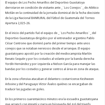
El equipo de Los Pecho Amarillos del Deportivo Guastatoya
derrotaron en condición de visitante ante _¨Los Conejos¨_ de Atlético
Mictlán en la continuidad de la jornada dominical de la fecha diecisiete
de la Liga Nacional BANRURAL del Fútbol de Guatemala del Torneo
Apertura 2,025-26.
En el inicio del partido fué el equipo de _¨Los Pecho Amarillos¨_ del
Deportivo Guastatoya dirigidos por el entrenador argentino Pablo
César Centrone que dominó parte del primer tiempo ante unos
conejos que se notaban nerviosos desde el arranque. El equipo
guastatoyano apostó por la creación del mediocampista Marlón
Renato Sequén y por los costados al volante por la banda derecha
Yordín Hernández y por izquierda a Nelson García para manejar las
bandas por los costados y generar centros al área en zona de ataque.
En la zona ofensiva atacaban el delantero costarricense Keshween
Arboine y del Paraguayo Víctor Ávalos quiénes se encargaban de
traducir las jugadas en goles.
En los primeros cuarentaicinco minutos era la escuadra guastatoyana
que arrancó con impetú y garra en búsqueda del gol del triunfo,