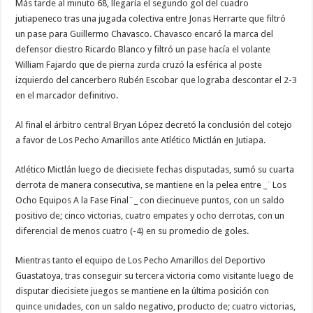
Más tarde al minuto 68, llegaría el segundo gol del cuadro
jutiapeneco tras una jugada colectiva entre Jonas Herrarte que filtró
un pase para Guillermo Chavasco. Chavasco encaró la marca del
defensor diestro Ricardo Blanco y filtró un pase hacía el volante
William Fajardo que de pierna zurda cruzó la esférica al poste
izquierdo del cancerbero Rubén Escobar que lograba descontar el 2-3
en el marcador definitivo.
Al final el árbitro central Bryan López decretó la conclusión del cotejo
a favor de Los Pecho Amarillos ante Atlético Mictlán en Jutiapa.
Atlético Mictlán luego de diecisiete fechas disputadas, sumó su cuarta
derrota de manera consecutiva, se mantiene en la pelea entre _¨Los
Ocho Equipos A la Fase Final¨_ con diecinueve puntos, con un saldo
positivo de; cinco victorias, cuatro empates y ocho derrotas, con un
diferencial de menos cuatro (-4) en su promedio de goles.
Mientras tanto el equipo de Los Pecho Amarillos del Deportivo
Guastatoya, tras conseguir su tercera victoria como visitante luego de
disputar diecisiete juegos se mantiene en la última posición con
quince unidades, con un saldo negativo, producto de; cuatro victorias,