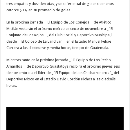
tres empates y diez derrotas, y un diferencial de goles de menos
catorce (-14) en su promedio de goles.
En la próxima jornada _¨El Equipo de Los Conejos¨_ de Atlético
Mictlán visitarán el próximo miércoles cinco de noviembre a _¨El
Conjunto de Los Rojos ¨_ del Club Social y Deportivo Municipal,l
desde _¨El Coloso de La Landívar¨_ en el Estadio Manuel Felipe
Carrera a las diecinueve y media horas, tiempo de Guatemala.
Mientras tanto en la próxima jornada _¨El Equipo de Los Pecho
Amarillos¨_ de Deportivo Guastatoya recibirá el próximo jueves seis
de noviembre a el líder de _¨El Equipo de Los Chicharroneros¨_ del
Deportivo Mixco en el Estadio David Cordón Hichos a las dieciséis
horas.