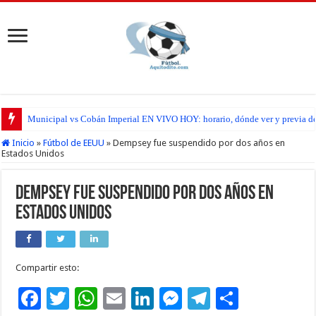
Municipal vs Cobán Imperial EN VIVO HOY: horario, dónde ver y previa del
Inicio
»
Fútbol de EEUU
»
Dempsey fue suspendido por dos años en
Estados Unidos
Dempsey fue suspendido por dos años en
Estados Unidos
Compartir esto:
F
T
W
E
Li
M
T
C