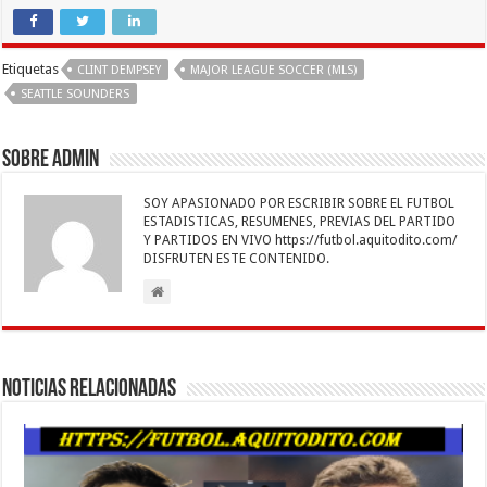
e
tt
at
ai
k
se
e
m
b
er
sA
l
e
n
gr
p
Etiquetas
CLINT DEMPSEY
MAJOR LEAGUE SOCCER (MLS)
o
p
dI
g
a
ar
SEATTLE SOUNDERS
o
p
n
er
m
ti
k
r
Sobre admin
SOY APASIONADO POR ESCRIBIR SOBRE EL FUTBOL
ESTADISTICAS, RESUMENES, PREVIAS DEL PARTIDO
Y PARTIDOS EN VIVO https://futbol.aquitodito.com/
DISFRUTEN ESTE CONTENIDO.
Noticias Relacionadas