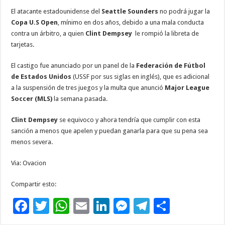
ac
wi
h
m
n
es
el
o
El atacante estadounidense del
Seattle Sounders
no podrá jugar la
e
tt
at
ai
k
se
e
m
Copa U.S Open
, mínimo en dos años, debido a una mala conducta
b
er
sA
l
e
n
gr
p
contra un árbitro, a quien
Clint Dempsey
le rompió la libreta de
tarjetas.
o
p
dI
g
a
ar
o
p
n
er
m
ti
El castigo fue anunciado por un panel de la
Federación de Fútbol
de Estados Unidos
(USSF por sus siglas en inglés), que es adicional
k
r
a la suspensión de tres juegos y la multa que anunció
Major League
Soccer (MLS)
la semana pasada.
Clint Dempsey
se equivoco y ahora tendría que cumplir con esta
sanción a menos que apelen y puedan ganarla para que su pena sea
menos severa.
Via: Ovacion
Compartir esto:
F
T
W
E
Li
M
T
C
ac
wi
h
m
n
es
el
o