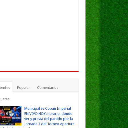
ientes
Popular
Comentarios
quetas
Municipal vs Cobán Imperial
EN VIVO HOY: horario, dónde
ver y previa del partido por la
Jornada 3 del Torneo Apertura