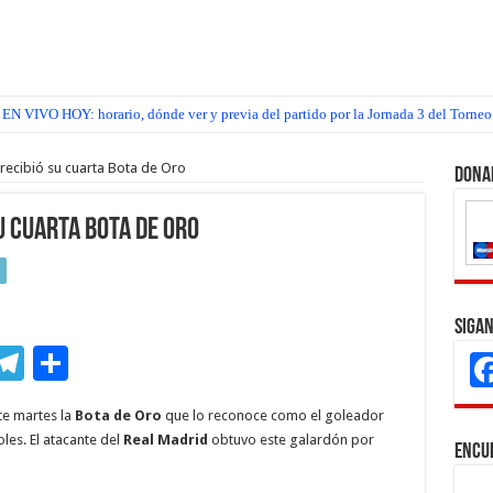
EN VIVO HOY: horario, dónde ver y previa del partido por la Jornada 3 del Torneo
recibió su cuarta Bota de Oro
Dona
u cuarta Bota de Oro
Sigan
M
T
C
s
el
o
te martes la
Bota de Oro
que lo reconoce como el goleador
e
e
m
es. El atacante del
Real Madrid
obtuvo este galardón por
Encu
n
gr
p