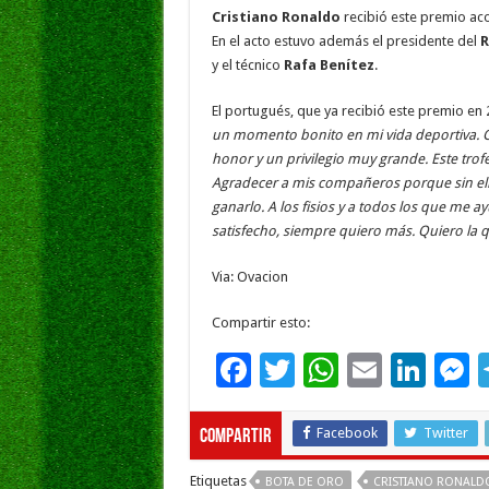
o
p
dI
g
Cristiano Ronaldo
recibió este premio ac
o
p
n
e
En el acto estuvo además el presidente del
R
y el técnico
Rafa Benítez
.
k
El portugués, que ya recibió este premio en
un momento bonito en mi vida deportiva. G
honor y un privilegio muy grande. Este tro
Agradecer a mis compañeros porque sin ell
ganarlo. A los fisios y a todos los que me a
satisfecho, siempre quiero más. Quiero la q
Via: Ovacion
Compartir esto:
F
T
W
E
Li
ac
wi
h
m
n
e
e
tt
at
ai
k
s
Facebook
Twitter
Compartir
b
er
sA
l
e
Etiquetas
BOTA DE ORO
CRISTIANO RONALD