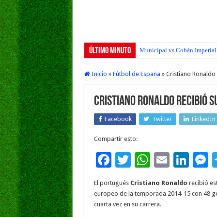
Último Minuto
Municipal vs Cobán Imperial 
Inicio
»
Fútbol de España
»
Cristiano Ronaldo 
Cristiano Ronaldo recibió s
Facebook
Twitter
LinkedIn
Compartir esto:
F
T
W
E
Li
ac
wi
h
m
n
e
El portugués
Cristiano Ronaldo
recibió es
e
tt
at
ai
k
s
europeo de la temporada 2014-15 con 48 gol
b
er
sA
l
e
cuarta vez en su carrera.