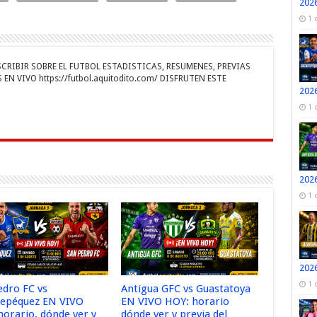
2026
a
ar
1 
r
m
ti
r
RIBIR SOBRE EL FUTBOL ESTADISTICAS, RESUMENES, PREVIAS
EN VIVO https://futbol.aquitodito.com/ DISFRUTEN ESTE
2026
1 
2026
1 
2026
1 
edro FC vs
Antigua GFC vs Guastatoya
tepéquez EN VIVO
EN VIVO HOY: horario
horario, dónde ver y
dónde ver y previa del