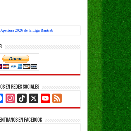
 Apertura 2026 de la Liga Bantrab
r
os en Redes Sociales
Facebook
Instagram
TikTok
X
YouTube
Feed
Channel
éntranos en Facebook