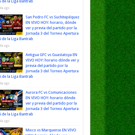
 de la Liga Bantrab
día ago
San Pedro FC vs Suchitepéquez
EN VIVO HOY: horario, dónde
ver y previa del partido por la
Jornada 3 del Torneo Apertura
 de la Liga Bantrab
día ago
Antigua GFC vs Guastatoya EN
VIVO HOY: horario dónde ver y
previa del partido por la
Jornada 3 del Torneo Apertura
 de la Liga Bantrab
día ago
Aurora FC vs Comunicaciones
EN VIVO HOY: horario dónde
ver y previa del partido por la
Jornada 3 del Torneo Apertura
 de la Liga Bantrab
día ago
Mixco vs Marquense EN VIVO