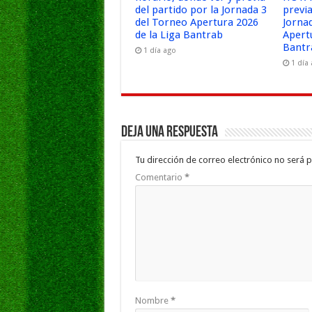
del partido por la Jornada 3
previa
del Torneo Apertura 2026
Jorna
de la Liga Bantrab
Apert
Bantr
1 día ago
1 día
Deja una respuesta
Tu dirección de correo electrónico no será p
Comentario
*
Nombre
*