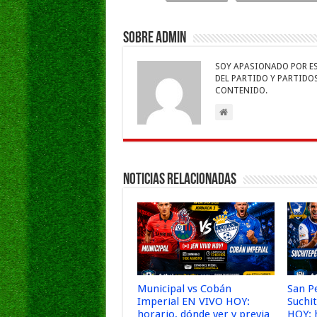
o
p
dI
g
o
p
n
e
Sobre admin
k
SOY APASIONADO POR ESC
DEL PARTIDO Y PARTIDOS 
CONTENIDO.
Noticias Relacionadas
Municipal vs Cobán
San P
Imperial EN VIVO HOY:
Suchi
horario, dónde ver y previa
HOY: 