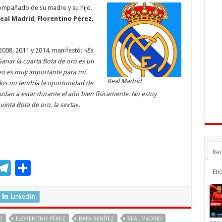
a
ar
ompañado de su madre y su hijo.
r
m
ti
eal Madrid
,
Florentino Pérez
,
r
 2008, 2011 y 2014, manifestó:
«Es
anar la cuarta Bota de oro es un
feo es muy importante para mí.
Real Madrid
os no tendría la oportunidad de
yudan a estar durante el año bien físicamente. No estoy
uinta Bota de oro, la sexta
«.
Rec
M
T
C
Eti
s
el
o
e
e
m
LinkedIn
n
gr
p
O
FLORENTINO PÉREZ
RAFA BENÍTEZ
REAL MADRID