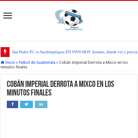
San Pedro FC vs Suchitepéquez EN VIVO HOY: horario, dónde ver y previa d
Antigua GFC vs Guastatoya EN VIVO HOY: horario dónde ver y previa del pa
Inicio
»
Fútbol de Guatemala
»
Cobán Imperial Derrota a Mixco en los
minutos finales
Cobán Imperial Derrota a Mixco en los
minutos finales