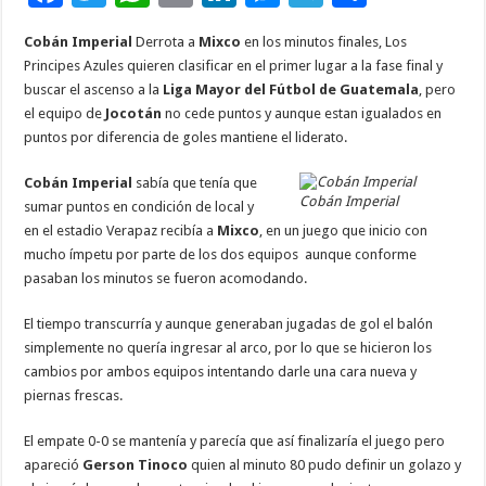
ac
wi
h
m
n
es
el
o
Cobán Imperial
Derrota a
Mixco
en los minutos finales, Los
e
tt
at
ai
k
se
e
m
Principes Azules quieren clasificar en el primer lugar a la fase final y
b
er
sA
l
e
n
gr
p
buscar el ascenso a la
Liga Mayor del Fútbol de Guatemala
, pero
el equipo de
Jocotán
no cede puntos y aunque estan igualados en
o
p
dI
g
a
ar
puntos por diferencia de goles mantiene el liderato.
o
p
n
er
m
ti
Cobán Imperial
sabía que tenía que
k
r
Cobán Imperial
sumar puntos en condición de local y
en el estadio Verapaz recibía a
Mixco
, en un juego que inicio con
mucho ímpetu por parte de los dos equipos aunque conforme
pasaban los minutos se fueron acomodando.
El tiempo transcurría y aunque generaban jugadas de gol el balón
simplemente no quería ingresar al arco, por lo que se hicieron los
cambios por ambos equipos intentando darle una cara nueva y
piernas frescas.
El empate 0-0 se mantenía y parecía que así finalizaría el juego pero
apareció
Gerson Tinoco
quien al minuto 80 pudo definir un golazo y