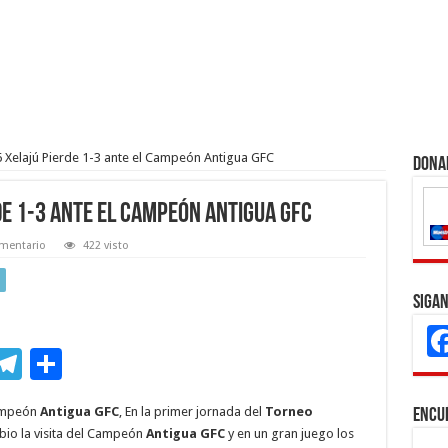
 Xelajú Pierde 1-3 ante el Campeón Antigua GFC
Dona
e 1-3 ante el Campeón Antigua GFC
mentario
422 visto
Sigan
M
T
C
s
el
o
Campeón
Antigua GFC
, En la primer jornada del
Torneo
Encu
e
e
m
bio la visita del Campeón
Antigua GFC
y en un gran juego los