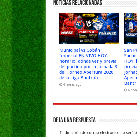
Noticias Relacionadas
Municipal vs Cobán
San P
Imperial EN VIVO HOY:
Suchi
horario, dónde ver y previa
HOY: 
del partido por la Jornada 3
previa
del Torneo Apertura 2026
Jorna
de la Liga Bantrab
Apert
Bantr
4 horas ago
4 hor
Deja una respuesta
Tu dirección de correo electrónico no será p