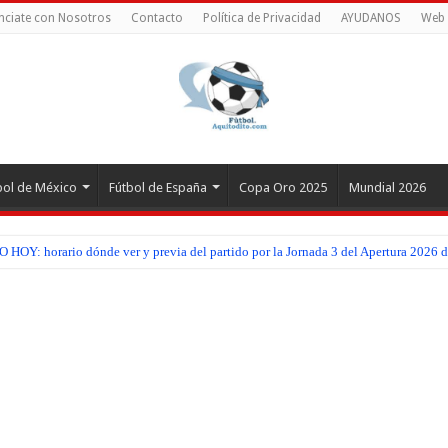
nciate con Nosotros
Contacto
Política de Privacidad
AYUDANOS
Web 
bol de México
Fútbol de España
Copa Oro 2025
Mundial 2026
EN VIVO HOY: horario, dónde ver y previa del partido por la Jornada 3 del Torneo
OY: horario dónde ver y previa del partido por la Jornada 3 del Apertura 2026 d