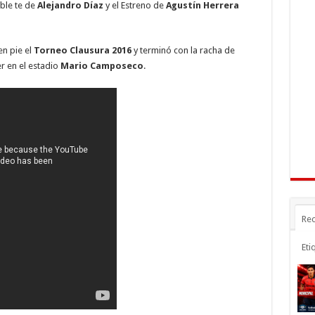
n
gr
p
oble te de
Alejandro Díaz
y el Estreno de
Agustín Herrera
a
ar
r
m
ti
en pie el
Torneo Clausura 2016
y terminó con la racha de
r en el estadio
Mario Camposeco
.
r
Rec
Eti