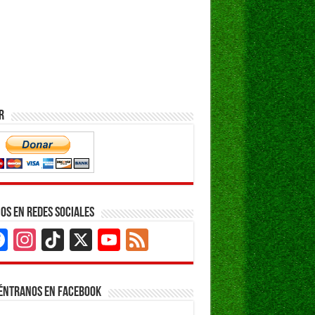
r
os en Redes Sociales
Facebook
Instagram
TikTok
X
YouTube
Feed
Channel
éntranos en Facebook