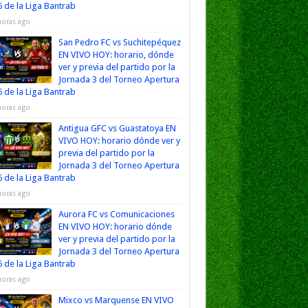
 de la Liga Bantrab
horas ago
San Pedro FC vs Suchitepéquez
EN VIVO HOY: horario, dónde
ver y previa del partido por la
Jornada 3 del Torneo Apertura
 de la Liga Bantrab
horas ago
Antigua GFC vs Guastatoya EN
VIVO HOY: horario dónde ver y
previa del partido por la
Jornada 3 del Torneo Apertura
 de la Liga Bantrab
horas ago
Aurora FC vs Comunicaciones
EN VIVO HOY: horario dónde
ver y previa del partido por la
Jornada 3 del Torneo Apertura
 de la Liga Bantrab
horas ago
Mixco vs Marquense EN VIVO