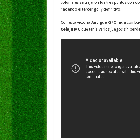
b
er
sA
l
e
coloniales se trajeron los tres puntos con d
haciendo el tercer gol y definitivo.
o
p
dI
g
o
p
n
e
Con esta victoria
Antigua GFC
inicia con bu
Xelajú MC
que tenia varios juegos sin perde
k