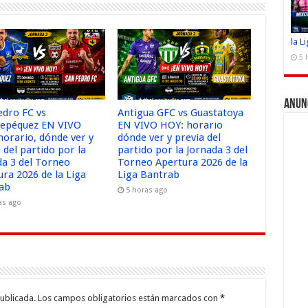
la L
5 
Anun
edro FC vs
Antigua GFC vs Guastatoya
tepéquez EN VIVO
EN VIVO HOY: horario
horario, dónde ver y
dónde ver y previa del
 del partido por la
partido por la Jornada 3 del
da 3 del Torneo
Torneo Apertura 2026 de la
ura 2026 de la Liga
Liga Bantrab
ab
5 horas ago
as ago
ublicada.
Los campos obligatorios están marcados con
*