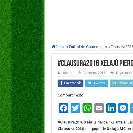
Inicio
»
Fútbol de Guatemala
»
#Clausura2016
#Clausura2016 Xelajú Pierd
admin
17 enero, 2016
Deja un co
Facebook
Twitter
LinkedIn
Compartir esto:
F
T
W
E
Li
ac
wi
h
m
n
e
#Clausura2016
Xelajú
Pierde 1-3 ante el 
e
tt
at
ai
k
s
Clausura 2016
el equipo de
Xelajú MC
reci