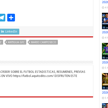
2026
4 
M
T
C
s
el
o
e
e
m
LinkedIn
2026
n
gr
p
4 
Z
ANTIGUA GFC
MARIO CAMPOSECO
a
ar
r
m
ti
r
2026
5 
RIBIR SOBRE EL FUTBOL ESTADISTICAS, RESUMENES, PREVIAS
EN VIVO https://futbol.aquitodito.com/ DISFRUTEN ESTE
2026
5 