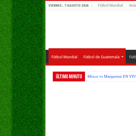
Fútbol Mundial
Anú
VIERNES , 7 AGOSTO 2026
Fútbol Mundial
Fútbol de Guatemala
Fút
Último Minuto
Municipal vs Cobán Imperial 
Mixco vs Marquense EN VIVO H