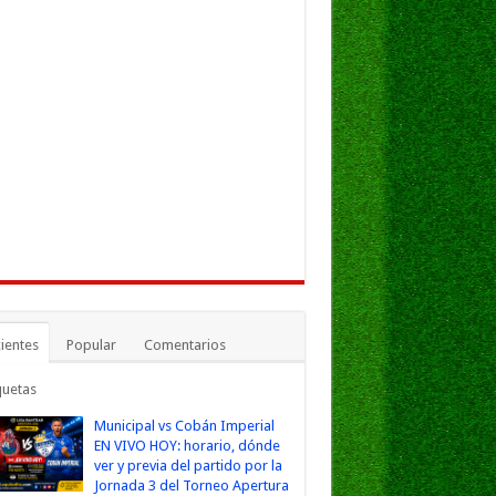
ientes
Popular
Comentarios
quetas
Municipal vs Cobán Imperial
EN VIVO HOY: horario, dónde
ver y previa del partido por la
Jornada 3 del Torneo Apertura