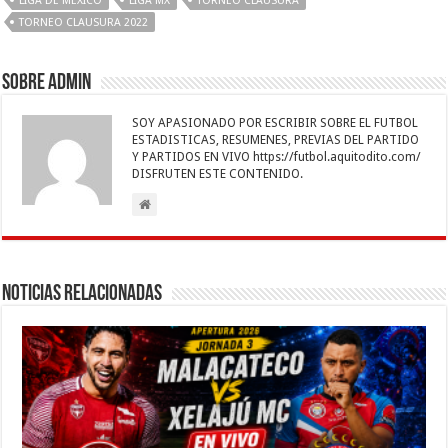
LIGA DE MÉXICO
LIGA MX
TORNEO CLAUSURA
o
p
n
er
m
ti
TORNEO CLAUSURA 2022
k
r
Sobre admin
SOY APASIONADO POR ESCRIBIR SOBRE EL FUTBOL
ESTADISTICAS, RESUMENES, PREVIAS DEL PARTIDO
Y PARTIDOS EN VIVO https://futbol.aquitodito.com/
DISFRUTEN ESTE CONTENIDO.
Noticias Relacionadas