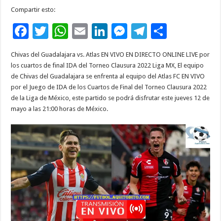
Compartir esto:
F
T
W
E
Li
M
T
C
ac
wi
h
m
n
es
el
o
Chivas del Guadalajara vs. Atlas EN VIVO EN DIRECTO ONLINE LIVE por
e
tt
at
ai
k
se
e
m
los cuartos de final IDA del Torneo Clausura 2022 Liga MX, El equipo
b
er
sA
l
e
n
gr
p
de Chivas del Guadalajara se enfrenta al equipo del Atlas FC EN VIVO
por el Juego de IDA de los Cuartos de Final del Torneo Clausura 2022
o
p
dI
g
a
ar
de la Liga de México, este partido se podrá disfrutar este jueves 12 de
o
p
n
er
m
ti
mayo a las 21:00 horas de México.
k
r