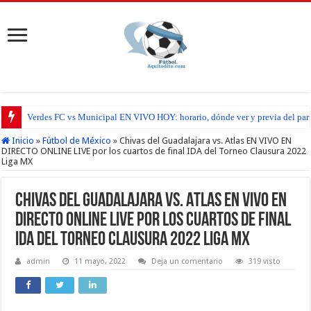
Verdes FC vs Municipal EN VIVO HOY: horario, dónde ver y previa del par
Antigua GFC vs Real Estelí EN VIVO HOY: horario, dónde ver, alineaciones
Inicio
»
Fútbol de México
»
Chivas del Guadalajara vs. Atlas EN VIVO EN
DIRECTO ONLINE LIVE por los cuartos de final IDA del Torneo Clausura 2022
Liga MX
Chivas del Guadalajara vs. Atlas EN VIVO EN
DIRECTO ONLINE LIVE por los cuartos de final
IDA del Torneo Clausura 2022 Liga MX
admin
11 mayo, 2022
Deja un comentario
319 visto