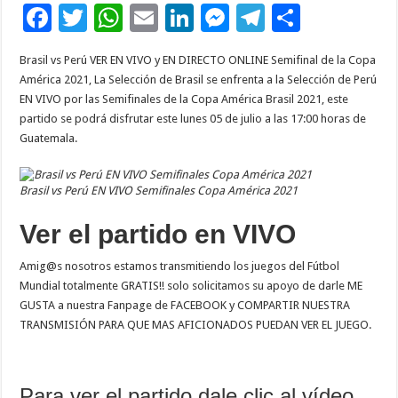
F
T
W
E
Li
M
T
C
ac
wi
h
m
n
es
el
o
Brasil vs Perú VER EN VIVO y EN DIRECTO ONLINE Semifinal de la Copa
e
tt
at
ai
k
se
e
m
América 2021, La Selección de Brasil se enfrenta a la Selección de Perú
b
er
sA
l
e
n
gr
p
EN VIVO por las Semifinales de la Copa América Brasil 2021, este
partido se podrá disfrutar este lunes 05 de julio a las 17:00 horas de
o
p
dI
g
a
ar
Guatemala.
o
p
n
er
m
ti
k
r
Brasil vs Perú EN VIVO Semifinales Copa América 2021
Ver el partido en VIVO
Amig@s nosotros estamos transmitiendo los juegos del Fútbol
Mundial totalmente GRATIS!! solo solicitamos su apoyo de darle ME
GUSTA a nuestra Fanpage de FACEBOOK y COMPARTIR NUESTRA
TRANSMISIÓN PARA QUE MAS AFICIONADOS PUEDAN VER EL JUEGO.
Para ver el partido dale clic al vídeo