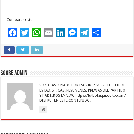
Compartir esto:
F
T
W
E
Li
M
T
C
ac
wi
h
m
n
es
el
o
e
tt
at
ai
k
se
e
m
b
er
sA
l
e
n
gr
p
o
p
dI
g
a
ar
Sobre admin
o
p
n
er
m
ti
SOY APASIONADO POR ESCRIBIR SOBRE EL FUTBOL
k
r
ESTADISTICAS, RESUMENES, PREVIAS DEL PARTIDO
Y PARTIDOS EN VIVO https://futbol.aquitodito.com/
DISFRUTEN ESTE CONTENIDO.