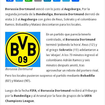
ac
wi
h
m
n
es
el
o
Borussia Dortmund
venció con lo justo al
Augsburgo
, Por la
e
tt
at
ai
k
se
e
m
segunda jornada de la
Bundesliga
,
Borussia Dortmund
derrotó de
b
er
sA
l
e
n
gr
p
visita 2-3 al
Augsburgo
con goles de Reus, Sokratis y el colombiano
Ramos. Bobadilla y Matavz descontaron para los locales.
o
p
dI
g
a
ar
o
p
n
er
m
ti
En un partido que parecía tenerlo
controlado, el
Borussia Dortmund
k
r
terminó ‘pidiendo la hora’. Reus (12′) y
el griego
Sokratis
(15′) adelantaron a
las ‘abejas’. A los 73 minutos ingresó el
colombiano Adrián Ramos y seis
minutos después anotó, tras
Borussia Dortmund
aprovechar un rebote del portero rival.
Pero los locales pusieron suspenso el partido mediante
Bobadilla
(83′) y Matavz (90′).
Luego de la fecha
FIFA
, el
Borussia Dortmund
recibirá al Friburgo
por la
Bundesliga
y al Arsenal por la fase de grupos de la
UEFA
Champions League
.