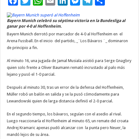
F
T
W
E
Li
M
T
C
ac
wi
h
m
n
es
el
o
e
tt
at
ai
k
se
e
m
Bayern Munich celebró su séptima victoria en la Bundesliga al
ganar por 4-0 al Hoffenheim.
b
er
sA
l
e
n
gr
p
Bayern Munich derrotó por marcador de 4-0 al Hoffenheim en el
o
p
dI
g
a
ar
Arena Fussball. En el inicio del partido, _¨Los Bávaros ¨_ dominaron
o
p
n
er
m
ti
de principio a fin.
k
r
Al minuto 16, una jugada de Jamal Musiala asistió para Serge Gnagbry
quien solo frente a Oliver Baumann remató incrustado al palo más
lejano y pusó el 1-0 parcial.
Después al minuto 30, tras un error de la defensa del Hoffenheim,
Müller robó un balón en salida y se la pusó cómodamente para
Lewandowski quien de larga distancia definió el 2-0 parcial.
En el segundo tiempo, los bávaros, seguían con el asedio al rival.
Luego reaccionaría el Hoffenheim al minuto 65, un remate del croata
Andrej Kramaric apenas pudó alcanzar con la punta pero Neuer, la
mandó lejos de su área.