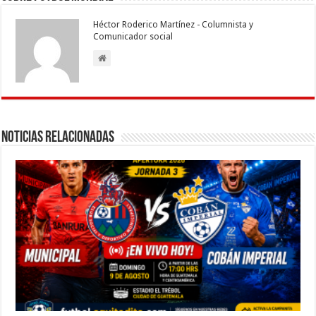
o
p
n
er
m
ti
Héctor Roderico Martínez - Columnista y
k
r
Comunicador social
Noticias Relacionadas