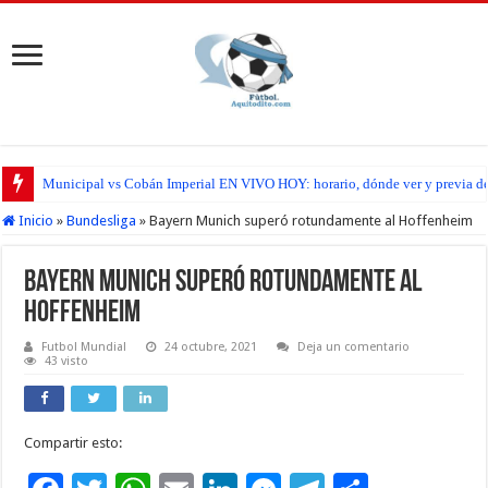
Municipal vs Cobán Imperial EN VIVO HOY: horario, dónde ver y previa del
San Pedro FC vs Suchitepéquez EN VIVO HOY: horario, dónde ver y previa d
Inicio
»
Bundesliga
»
Bayern Munich superó rotundamente al Hoffenheim
Bayern Munich superó rotundamente al
Hoffenheim
Futbol Mundial
24 octubre, 2021
Deja un comentario
43 visto
Compartir esto: