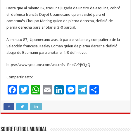
Hasta que al minuto 82, tras una jugada de un tiro de esquina, cobró
el defensa francés Dayot Upamecano quien asistió para el
camerunés Choupo Moting quien de pierna derecha, definió de
pierna derecha para anotar el 3-0 parcial.
Al minuto 87, Upamecano asistió para el volante y compañero de la
Selección francesa, Kesley Coman quien de pierna derecha definió
abajo de Baumann para anotar el 4-0 definitivo.
https://www.youtube.com/watch?v=BneCzPJV3gQ
Compartir esto:
F
T
W
E
Li
M
T
C
ac
wi
h
m
n
es
el
o
e
tt
at
ai
k
se
e
m
b
er
sA
l
e
n
gr
p
o
p
dI
g
a
ar
Sobre Futbol Mundial