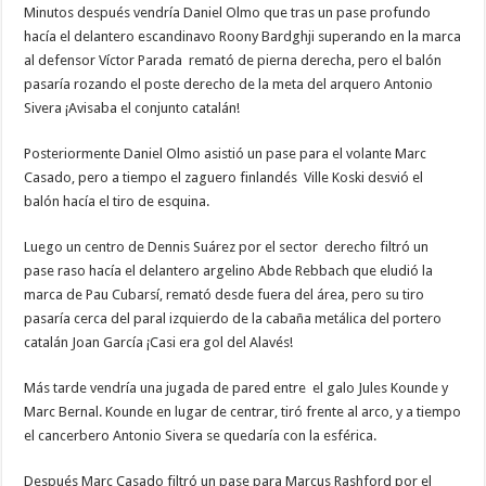
Minutos después vendría Daniel Olmo que tras un pase profundo
hacía el delantero escandinavo Roony Bardghji superando en la marca
al defensor Víctor Parada remató de pierna derecha, pero el balón
pasaría rozando el poste derecho de la meta del arquero Antonio
Sivera ¡Avisaba el conjunto catalán!
Posteriormente Daniel Olmo asistió un pase para el volante Marc
Casado, pero a tiempo el zaguero finlandés Ville Koski desvió el
balón hacía el tiro de esquina.
Luego un centro de Dennis Suárez por el sector derecho filtró un
pase raso hacía el delantero argelino Abde Rebbach que eludió la
marca de Pau Cubarsí, remató desde fuera del área, pero su tiro
pasaría cerca del paral izquierdo de la cabaña metálica del portero
catalán Joan García ¡Casi era gol del Alavés!
Más tarde vendría una jugada de pared entre el galo Jules Kounde y
Marc Bernal. Kounde en lugar de centrar, tiró frente al arco, y a tiempo
el cancerbero Antonio Sivera se quedaría con la esférica.
Después Marc Casado filtró un pase para Marcus Rashford por el