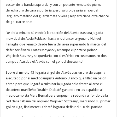
sector de la banda izquierda, y con un potente remate de pierna
derecha tiró de cara a portería, pero su tiro pasaría arriba del
larguero metálico del guardameta Sivera ¡Desperdiciaba otra chance
de gol Barcelona!
De ahí al minuto 40 vendría la reacción del Alavés tras una jugada
individual de Abde Rebbach hacía el defensor argentino Nahuel
Tenaglia que remató desde fuera del área superando la marca del
defensor Álvaro Cortes Moyano y a tiempo el portero polaco
Wojciech Szczesny se quedaría con el esférico en sus manos en dos
tiempos ¡Avisaba el Alavés con el gol del descuento!
Sobre el minuto 45 llegaría el gol del Alavés tras un tiro de esquina
ejecutado por el mediocampista Antonio Blanco que filtró un balón
aéreo para que llegará a culminar la jugada solo frente al arco el
delantero marfileño Ibrahim Diabaté ganando en las espaldas al
mediocampista Marc Bernal para empujar la redonda al fondo de la
red de la cabaña del arquero Wojciech Szczesny , marcando su primer
gol en Liga, finalmente Diabaté lograría definir el 1-0 del partido.