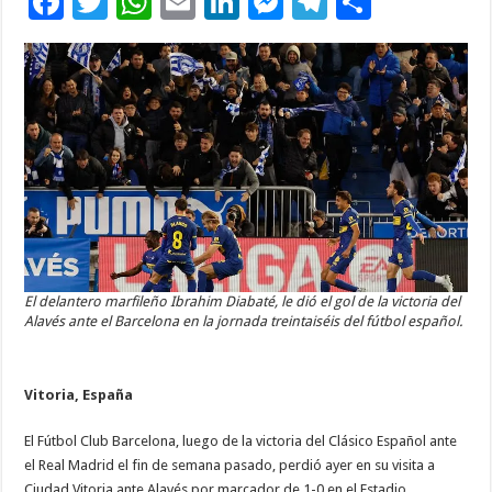
F
T
W
E
Li
M
T
C
ac
wi
h
m
n
es
el
o
e
tt
at
ai
k
se
e
m
b
er
sA
l
e
n
gr
p
o
p
dI
g
a
ar
o
p
n
er
m
ti
k
r
El delantero marfileño Ibrahim Diabaté, le dió el gol de la victoria del
Alavés ante el Barcelona en la jornada treintaiséis del fútbol español.
Vitoria, España
El Fútbol Club Barcelona, luego de la victoria del Clásico Español ante
el Real Madrid el fin de semana pasado, perdió ayer en su visita a
Ciudad Vitoria ante Alavés por marcador de 1-0 en el Estadio