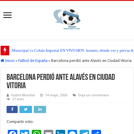
Municipal vs Cobán Imperial EN VIVO HOY: horario, dónde ver y previa del
Inicio
»
Fútbol de España
»
Barcelona perdió ante Alavés en Ciudad Vitoria
Barcelona perdió ante Alavés en Ciudad
Vitoria
Futbol Mundial
14 mayo, 2026
Deja un comentario
37 visto
Compartir esto: