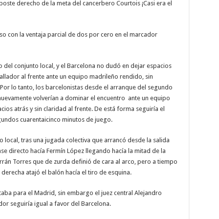
poste derecho de la meta del cancerbero Courtois ¡Casi era el
nso con la ventaja parcial de dos por cero en el marcador
 del conjunto local, y el Barcelona no dudó en dejar espacios
allador al frente ante un equipo madrileño rendido, sin
 Por lo tanto, los barcelonistas desde el arranque del segundo
 nuevamente volverían a dominar el encuentro ante un equipo
os atrás y sin claridad al frente. De está forma seguiría el
gundos cuarentaicinco minutos de juego.
o local, tras una jugada colectiva que arrancó desde la salida
e directo hacía Fermín López llegando hacía la mitad de la
errán Torres que de zurda definió de cara al arco, pero a tiempo
derecha atajó el balón hacía el tiro de esquina.
aba para el Madrid, sin embargo el juez central Alejandro
or seguiría igual a favor del Barcelona.