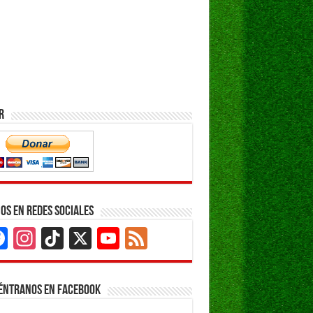
r
os en Redes Sociales
Facebook
Instagram
TikTok
X
YouTube
Feed
Channel
éntranos en Facebook