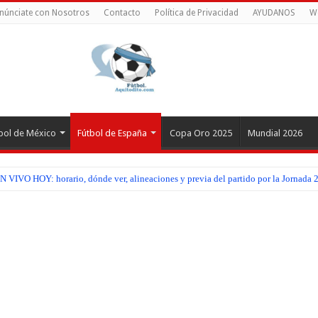
núnciate con Nosotros
Contacto
Política de Privacidad
AYUDANOS
W
bol de México
Fútbol de España
Copa Oro 2025
Mundial 2026
N VIVO HOY: horario, dónde ver, alineaciones y previa del partido por la Jornada
vamente ante Estados Unidos su boleto mundialista EN VIVO HOY: Hora, canal y t