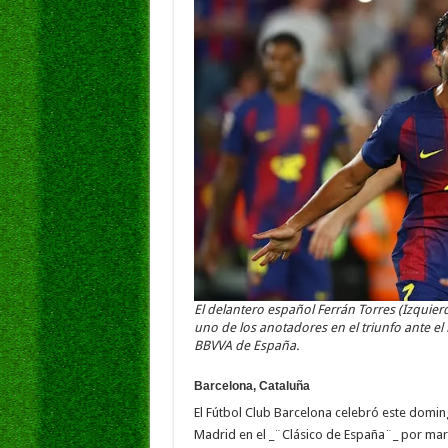
b
er
sA
l
e
o
p
dI
g
o
p
n
e
k
El delantero español Ferrán Torres (Izquie
uno de los anotadores en el triunfo ante el 
BBVVA de España.
Barcelona, Cataluña
El Fútbol Club Barcelona celebró este domin
Madrid en el _¨Clásico de España¨_ por marc