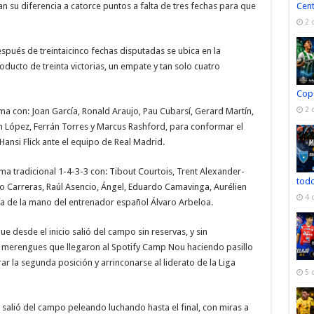
an su diferencia a catorce puntos a falta de tres fechas para que
Cen
2 
espués de treintaicinco fechas disputadas se ubica en la
ucto de treinta victorias, un empate y tan solo cuatro
Cop
2 
rma con: Joan García, Ronald Araujo, Pau Cubarsí, Gerard Martín,
ín López, Ferrán Torres y Marcus Rashford, para conformar el
ansi Flick ante el equipo de Real Madrid.
ma tradicional 1-4-3-3 con:
Tibout Courtois
, Trent Alexander-
todo
ro Carreras, Raúl Asencio, Ángel, Eduardo Camavinga, Aurélien
4 
cía de la mano del entrenador español Álvaro Arbeloa.
ue desde el inicio salió del campo sin reservas, y sin
os merengues que llegaron al Spotify Camp Nou haciendo pasillo
ar la segunda posición y arrinconarse al liderato de la Liga
5 
 salió del campo peleando luchando hasta el final, con miras a