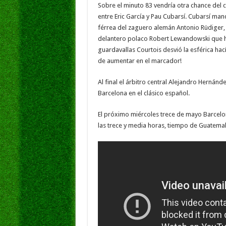
Sobre el minuto 83 vendría otra chance del 
entre Eric García y Pau Cubarsí. Cubarsí man
férrea del zaguero alemán Antonio Rüdiger, d
delantero polaco Robert Lewandowski que har
guardavallas Courtois desvió la esférica hací
de aumentar en el marcador!
Al final el árbitro central Alejandro Hernánd
Barcelona en el clásico español.
El próximo miércoles trece de mayo Barcelon
las trece y media horas, tiempo de Guatemal