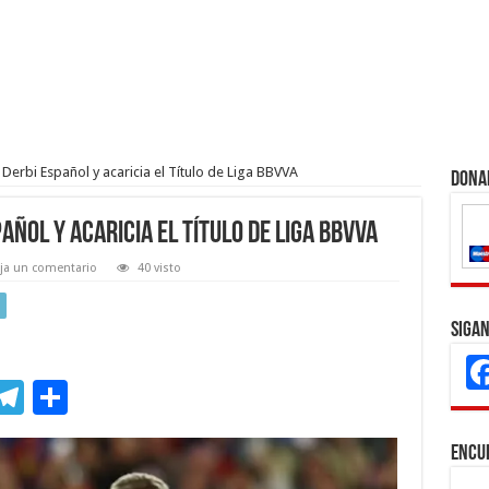
Derbi Español y acaricia el Título de Liga BBVVA
Dona
añol y acaricia el Título de Liga BBVVA
ja un comentario
40 visto
Sigan
M
T
C
s
el
o
Encu
e
e
m