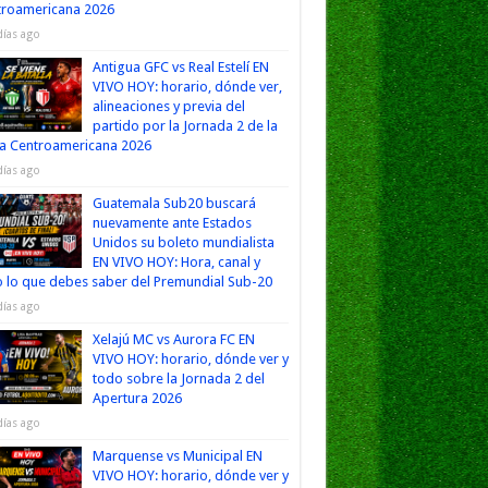
troamericana 2026
días ago
Antigua GFC vs Real Estelí EN
VIVO HOY: horario, dónde ver,
alineaciones y previa del
partido por la Jornada 2 de la
a Centroamericana 2026
días ago
Guatemala Sub20 buscará
nuevamente ante Estados
Unidos su boleto mundialista
EN VIVO HOY: Hora, canal y
 lo que debes saber del Premundial Sub-20
días ago
Xelajú MC vs Aurora FC EN
VIVO HOY: horario, dónde ver y
todo sobre la Jornada 2 del
Apertura 2026
días ago
Marquense vs Municipal EN
VIVO HOY: horario, dónde ver y