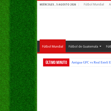
Fútbol Mundial
A
MIÉRCOLES , 5 AGOSTO 2026
Fútbol Mundial
Fútbol de Guatemala
Fút
Último Minuto
Antigua GFC vs Real Estelí E
Guatemala Sub20 buscará nue