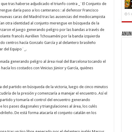
 que tras haberse adjudicado el triunfo contra _¨El Conjunto de
rengue daría paso a los canteranos : al defensor Francisco
5 
s nuevas caras del Madrid tras las ausencias del mediocampista
ían otra identidad al conjunto merengue en búsqueda de la
nzaron el juego generando peligro por las bandas a través de
Anun
volante francés Aurélien Tchouaméni por la banda izquierda
ndo centros hacía Gonzalo García y al delantero brasileño
lar del Equipo¨_.
enada generando peligro al área rival del Barcelona tocando el
acía los costados con Vinicius Júnior y García, quiénes
a del partido en búsqueda de la victoria, luego de cinco minutos
cudiría de la presión y comenzaría a manejar el encuentro. Así el
partido y tomaría el control del encuentro generando
 los pases diagonales y triangulaciones al área, los culés
drileño. De está forma atacaría el conjunto catalán en los
lona tras un tiro libre generado por el delantero inglés Marcus