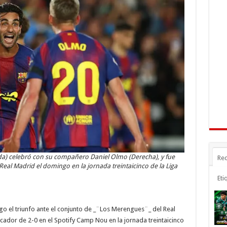
n
gr
p
a
ar
r
m
ti
r
rda) celebró con su compañero Daniel Olmo (Derecha), y fue
Rec
Real Madrid el domingo en la jornada treintaicinco de la Liga
Eti
go el triunfo ante el conjunto de _¨Los Merengues¨_ del Real
ador de 2-0 en el Spotify Camp Nou en la jornada treintaicinco