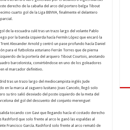
oste derecho de la cabaña del arco del portero belga Tibout
decimo cuarto gol de la Liga BBVVA, finalmente el delantero
parcial.
l de la escuadra culé tras un trazo largo del volante Pablo
juego por la banda izquierda hacía Fermín López que encaró la
 Trent Alexander Arnold y centró un pase profundo hacía Daniel
lón para el futbolista asturiano Ferrán Torres que de pierna
izquierdo de la portería del arquero Tibout Courtois, anotando
uadro barcelonista, convirtiéndose en uno de los goleadores
 en el marcador definitivo.
drid tras un trazo largo del mediocampista inglés Jude
 en la marca al zaguero lusitano Joao Cancelo, llegó solo
ero su tiro salió desviado del poste izquierdo de la meta del
Barcelona del gol del descuento del conjunto merengue!
 salida tocando con Gavi que llegando hacía el costado derecho
 Rashford que solo frente al arco le ganó las espaldas al
te Francisco García. Rashford solo frente al arco remató de