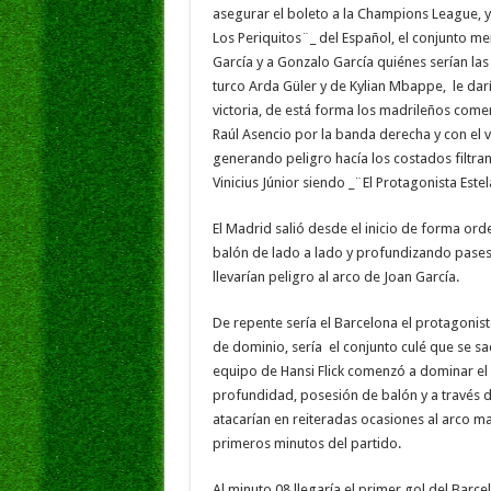
asegurar el boleto a la Champions League, y
Los Periquitos¨_ del Español, el conjunto me
García y a Gonzalo García quiénes serían la
turco Arda Güler y de Kylian Mbappe, le dar
victoria, de está forma los madrileños come
Raúl Asencio por la banda derecha y con el 
generando peligro hacía los costados filtra
Vinicius Júnior siendo _¨El Protagonista Este
El Madrid salió desde el inicio de forma ord
balón de lado a lado y profundizando pases h
llevarían peligro al arco de Joan García.
De repente sería el Barcelona el protagonist
de dominio, sería el conjunto culé que se sa
equipo de Hansi Flick comenzó a dominar el 
profundidad, posesión de balón y a través de
atacarían en reiteradas ocasiones al arco ma
primeros minutos del partido.
Al minuto 08 llegaría el primer gol del Barce