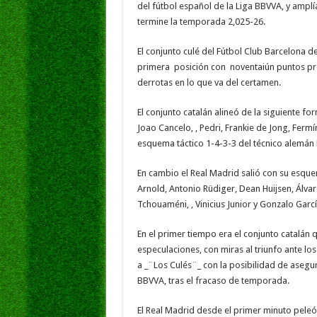
del fútbol español de la Liga BBVVA, y amplí
termine la temporada 2,025-26.
El conjunto culé del Fútbol Club Barcelona d
primera posición con noventaiún puntos prod
derrotas en lo que va del certamen.
El conjunto catalán alineó de la siguiente fo
Joao Cancelo, , Pedri, Frankie de Jong, Ferm
esquema táctico 1-4-3-3 del técnico alemán H
En cambio el Real Madrid salió con su esque
Arnold, Antonio Rüdiger, Dean Huijsen, Álva
Tchouaméni, , Vinicius Junior y Gonzalo Gar
En el primer tiempo era el conjunto catalán q
especulaciones, con miras al triunfo ante l
a _¨Los Culés¨_ con la posibilidad de asegur
BBVVA, tras el fracaso de temporada.
El Real Madrid desde el primer minuto peleó