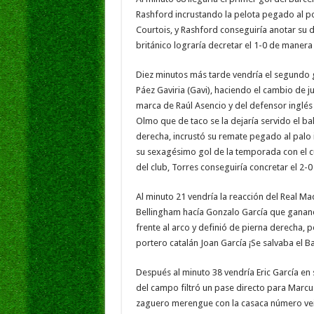
Rashford incrustando la pelota pegado al p
Courtois, y Rashford conseguiría anotar su 
británico lograría decretar el 1-0 de manera 
Diez minutos más tarde vendría el segundo go
Páez Gaviria (Gavi), haciendo el cambio de 
marca de Raúl Asencio y del defensor inglés
Olmo que de taco se la dejaría servido el ba
derecha, incrustó su remate pegado al palo 
su sexagésimo gol de la temporada con el c
del club, Torres conseguiría concretar el 2-0
Al minuto 21 vendría la reacción del Real Ma
Bellingham hacía Gonzalo García que ganando
frente al arco y definió de pierna derecha, p
portero catalán Joan García ¡Se salvaba el 
Después al minuto 38 vendría Eric García en
del campo filtró un pase directo para Marcus
zaguero merengue con la casaca número vein