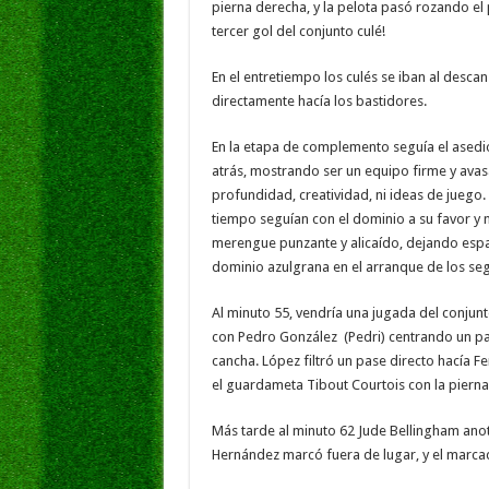
pierna derecha, y la pelota pasó rozando el 
tercer gol del conjunto culé!
En el entretiempo los culés se iban al desca
directamente hacía los bastidores.
En la etapa de complemento seguía el asedio
atrás, mostrando ser un equipo firme y avas
profundidad, creatividad, ni ideas de juego.
tiempo seguían con el dominio a su favor y
merengue punzante y alicaído, dejando espaci
dominio azulgrana en el arranque de los se
Al minuto 55, vendría una jugada del conjunt
con Pedro González (Pedri) centrando un pas
cancha. López filtró un pase directo hacía F
el guardameta Tibout Courtois con la pierna 
Más tarde al minuto 62 Jude Bellingham anot
Hernández marcó fuera de lugar, y el marcad