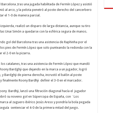
l Barcelona ,tras una jugada habilitada de Fermín López y asistió
ió al arco, y la pelota penetró al poste derecho del cancerbero
ar el 1-0 de manera parcial.
izquierda, realizó un disparo de larga distancia, aunque su tiro
allas Unai Simón a quedarse con la esférica segura de manos.
ndo gol del Barcelona tras una asistencia de Raphinha por el
 a los pies de Fermín López que solo punteando la redonda con la
 el 2-0 en la pizarra.
de los catalanes, tras una asistencia de Fermín López que mandó
o Roony Bardghji que dejando en la marca a un jugador, logró
y Bardghji de pierna derecha, incrustó el balón al poste
 finalmente Roony Bardhji definir el 3-0 en el marcador.
ony Bardhji, lanzó una filtración diagonal hacía el jugador
lebró su noveno gol en Súpercopa de España, con ¨Los
marca al zaguero ibérico Jesús Areso y pondría la bola pegada
eguía sentenciar el 4-0 de la primera mitad del juego.