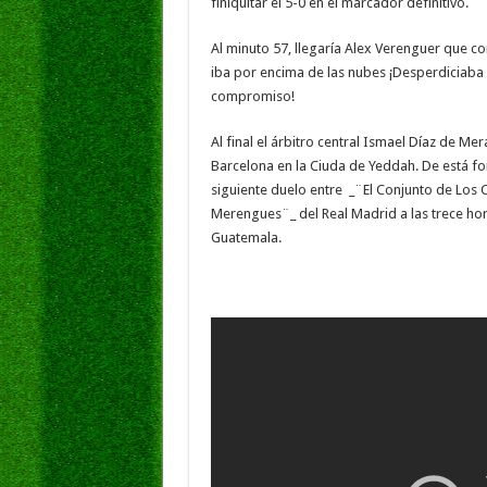
finiquitar el 5-0 en el marcador definitivo.
Al minuto 57, llegaría Alex Verenguer que co
iba por encima de las nubes ¡Desperdiciaba 
compromiso!
Al final el árbitro central Ismael Díaz de Mer
Barcelona en la Ciuda de Yeddah. De está fo
siguiente duelo entre _¨El Conjunto de Los 
Merengues¨_ del Real Madrid a las trece hor
Guatemala.