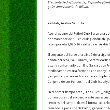
El volante Pedri (Izquierda), Raphinha (Cen
goles ante Athletic de Bilbao.
Yeddah, Arabia Saudita
Ayer el equipo del Futbol Club Barcelona go
por marcador de 5-0 en el King Abdullah Spo
la temporada 2,025-26, realizada en Arabía 
El conjunto del Barcelona alineó de la siguie
banda derecha, Pau Cubarsí, Gerard Martin 
estaría conformado por Eric García y con Fre
mediocampo estaría formado con Roony Bard
y en punta con Ferrán Torres para complemen
Conjunto de Los Pericos¨_ del Club Españyol
En el primer tiempo eran _¨Los Cúles¨_ dirig
dominadores del encuentro ante una escuadr
sectores del campo, de está forma , Barcelo
teniendo la posesión de balón, generando t