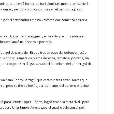
minutos, de está forma los barcelonistas, mostraron su nivel
promiso, siendo los protagonistas en el campo de juego.
ido por el entrenador Ernesto Valverde que comenzó a tirar a
do por Alexander Berenguer y en la anticipación vendría el
bezazo lanzó un disparo a portería.
 de gol de parte del Bilbao tras un pase del defensor Jesús
 que con un remate de pierna derecha, remató a portería, sin
 portero Joan García ¡Se salvaba el Barcelona del primer gol de
 kuwaitiano Roony Bardghji que centró para Ferrán Torres que
co, pero su tiro se fué flojo a las manos del portero bilbaino
ió para Fermín López. López , logró tirar a la meta rival , pero
el arquero Unai Simón ¡Amenazaba el cuadro culé con el gol!