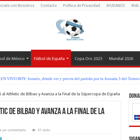
ciate con Nosotros
Contacto
Política de Privacidad
AYUDANOS
Web 
bol de México
Fútbol de España
Copa Oro 2025
Mundial 2026
z EN VIVO HOY: horario, dónde ver y previa del partido por la Jornada 3 del Torn
al Athletic de Bilbao y Avanza a la Final de la Súpercopa de España
Dona
c de Bilbao y Avanza a la Final de la
a un comentario
31 visto
Sigan