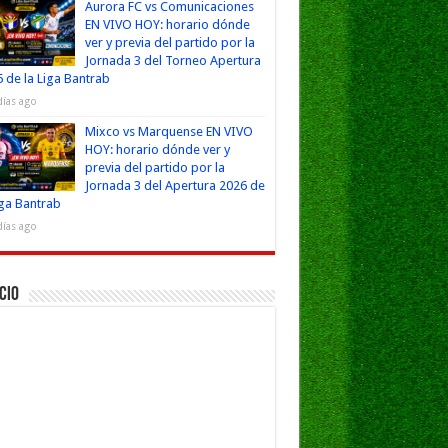
Aurora FC vs Comunicaciones
EN VIVO HOY: horario dónde
ver y previa del partido por la
Jornada 3 del Torneo Apertura
 de la Liga Bantrab
días ago
Mixco vs Marquense EN VIVO
HOY: horario dónde ver y
previa del partido por la
Jornada 3 del Apertura 2026 de
iga Bantrab
días ago
cio