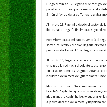
Luego al minuto 22, llegaría el primer gol de
para Ferrán Torres que de media vuelta defin
Simón al fondo del arco Torres lograba anot
Al minuto 28, Raphinha desde el sector de la 
iba cruzado, llegaría finalmente el guardav
Posteriormente al minuto 30 vendría el segu
sector izquierdo y el balón llegaría directo
pierna zurda, Fermín López lograba concretar
Al minuto 34, llegaría la tercera anotación 
un pase a la red hacía el volante sueco-siri
quitarse del camino al zaguero Adama Boiro, 
izquierdo de la meta del guardameta Simón y
Más tarde al minuto 34, el mediocampista Ro
brasileño Raphinha que con un zurdazo, ce
Blaugranas¨y Raphinha logró superar en la 
al poste derecho de la meta, y Raphinha cons