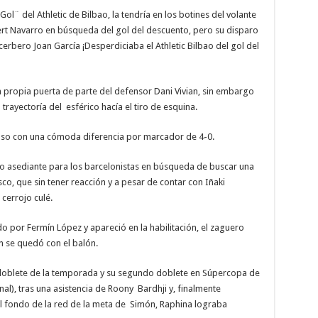
l¨ del Athletic de Bilbao, la tendría en los botines del volante
obert Navarro en búsqueda del gol del descuento, pero su disparo
erbero Joan García ¡Desperdiciaba el Athletic Bilbao del gol del
 en propia puerta de parte del defensor Dani Vivian, sin embargo
 trayectoría del esférico hacía el tiro de esquina.
anso con una cómoda diferencia por marcador de 4-0.
io asediante para los barcelonistas en búsqueda de buscar una
co, que sin tener reacción y a pesar de contar con Iñaki
cerrojo culé.
do por Fermín López y apareció en la habilitación, el zaguero
n se quedó con el balón.
 doblete de la temporada y su segundo doblete en Súpercopa de
nal), tras una asistencia de Roony Bardhji y, finalmente
al fondo de la red de la meta de Simón, Raphina lograba