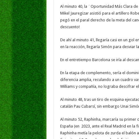
Al minuto 40, la ¨Oportunidad Más Clara de Go
Mikel Jauregizar asistió para el artillero R
pegó en el paral derecho de la meta del canc
descuento!
De ahí al minuto 41, llegaría casi en un gol
en la reacción, llegaría Simón para desviar la
En el entretiempo Barcelona se iría al desc
En la etapa de complemento, sería el domin
diferencia amplia, reculando a un cuadro vas
Williams y compañía, no lograba descifrar el 
Al minuto 48, tras un tiro de esquina ejecuta
catalán Pau Cubarsí, sin embargo Unai Simó
Al minuto 52, Raphinha, marcaría su primer
España (en 2023, ante el Real Madrid en la fi
Raphinha metía la pelota de zurda el balón 