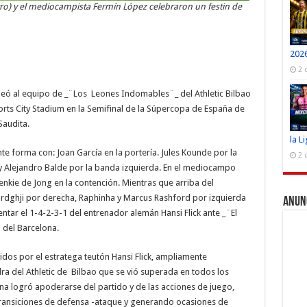
tro) y el mediocampista Fermín López celebraron un festin de
2026
2 
leó al equipo de _¨Los Leones Indomables¨_ del Athletic Bilbao
rts City Stadium en la Semifinal de la Súpercopa de España de
Saudita.
la L
nte forma con: Joan García en la portería. Jules Kounde por la
2 
y Alejandro Balde por la banda izquierda. En el mediocampo
nkie de Jong en la contención. Mientras que arriba del
ghji por derecha, Raphinha y Marcus Rashford por izquierda
Anun
tar el 1-4-2-3-1 del entrenador alemán Hansi Flick ante _¨El
 del Barcelona.
idos por el estratega teutón Hansi Flick, ampliamente
a del Athletic de Bilbao que se vió superada en todos los
na logró apoderarse del partido y de las acciones de juego,
ransiciones de defensa -ataque y generando ocasiones de