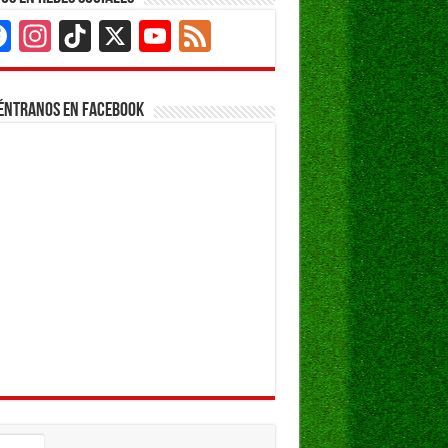
Facebook
Instagram
TikTok
X
YouTube
Feed
Channel
éntranos en Facebook