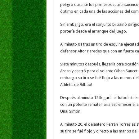
peligro durante los primeros cuarentaicinco 
óptimo en cada una de las acciones del com
Sin embargo, era el conjunto bilbaino dirig
portería desde el arranque del juego.
Al minuto 01 tras un tiro de esquina ejecuta
defensor Aitor Paredes que con un fuerte ca
Siete minutos después, llegaría otra ocasión
Areso y centró para el volante Oihan Saucet
embargo su tiro se fué flojo a las manos del
Athletic de Bilbao!
Después al minuto 15 llegaría el futbolista
con un potente remate haría estremecer el ar
Unai Simón.
Al minuto 20, el delantero Ferrán Torres asist
su tiro se fué flojo y directo a las manos d