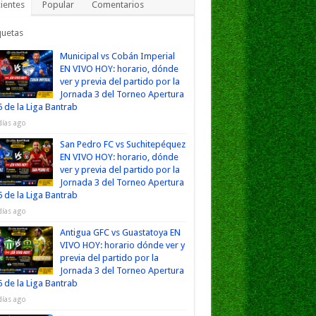
ientes
Popular
Comentarios
quetas
Municipal vs Cobán Imperial
EN VIVO HOY: horario, dónde
ver y previa del partido por la
Jornada 3 del Torneo Apertura
 de la Liga Bantrab
días ago
San Pedro FC vs Suchitepéquez
EN VIVO HOY: horario, dónde
ver y previa del partido por la
Jornada 3 del Torneo Apertura
 de la Liga Bantrab
días ago
Antigua GFC vs Guastatoya EN
VIVO HOY: horario dónde ver y
previa del partido por la
Jornada 3 del Torneo Apertura
 de la Liga Bantrab
días ago