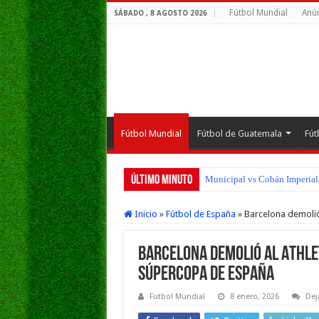
Fútbol Mundial
Anún
SÁBADO , 8 AGOSTO 2026
Fútbol Mundial
Fútbol de Guatemala
Fút
Último Minuto
San Pedro FC vs Suchitepéque
Inicio
»
Fútbol de España
»
Barcelona demolió 
Barcelona demolió al Athleti
Súpercopa de España
Futbol Mundial
8 enero, 2026
Dej