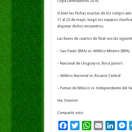
b
er
sA
l
e
Copa Libertadores 2016.
o
p
dI
g
Si bien las fechas exactas de los cotejos a
o
p
n
e
11 al 25 de mayo, luego los equipos clasific
disputar dichos encuentros.
k
Las llaves de cuartos de final son las siguien
– Sao Paulo (BRA) vs. Atlético Mineiro (BRA)
– Nacional de Uruguay vs. Boca Juniors
– Atlético Nacional vs. Rosario Central
– Pumas de México vs. Independiente del Val
Via: Ovacion
Compartir esto:
F
T
W
E
Li