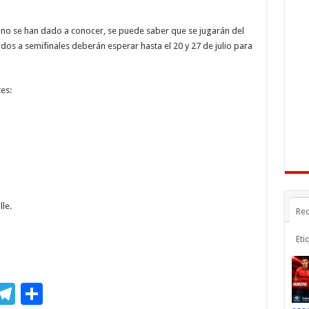
n
gr
p
a
ar
ún no se han dado a conocer, se puede saber que se jugarán del
r
m
ti
ados a semifinales deberán esperar hasta el 20 y 27 de julio para
r
tes:
le.
Rec
Eti
M
T
C