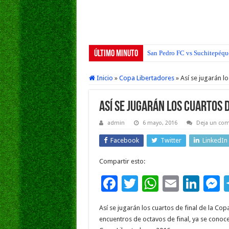
Último Minuto
San Pedro FC vs Suchitepéque
Inicio
»
Copa Libertadores
»
Así se jugarán l
Así se jugarán los cuartos 
admin
6 mayo, 2016
Deja un com
Facebook
Twitter
LinkedIn
Compartir esto:
F
T
W
E
Li
ac
wi
h
m
n
e
Así se jugarán los cuartos de final de la C
e
tt
at
ai
k
s
encuentros de octavos de final, ya se conoce