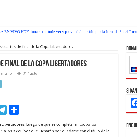
z EN VIVO HOY: horario, dónde ver y previa del partido por la Jornada 3 del Torn
os cuartos de final de la Copa Libertadores
Dona
de final de la Copa Libertadores
entario
317 visto
Sigan
M
T
C
s
el
o
opa Libertadores, Luego de que se completaran todos los
Encu
e
e
m
n a los 8 equipos que lucharán por quedarse con el título de la