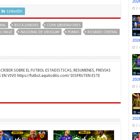
s
el
o
2026
2 
e
e
m
LinkedIn
n
gr
p
ONAL
BOCA JUNIORS
COPA LIBERTADORES
a
ar
L VALLE
NACIONAL DE URUGUAY
PUMAS
ROSARIO CENTRAL
r
m
ti
2026
2 
r
RIBIR SOBRE EL FUTBOL ESTADISTICAS, RESUMENES, PREVIAS
EN VIVO https://futbol.aquitodito.com/ DISFRUTEN ESTE
2026
2 
2026
2 