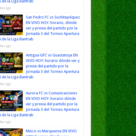
 de la Liga Bantrab
días ago
San Pedro FC vs Suchitepéquez
EN VIVO HOY: horario, dónde
ver y previa del partido por la
Jornada 3 del Torneo Apertura
 de la Liga Bantrab
días ago
Antigua GFC vs Guastatoya EN
VIVO HOY: horario dónde ver y
previa del partido por la
Jornada 3 del Torneo Apertura
 de la Liga Bantrab
días ago
Aurora FC vs Comunicaciones
EN VIVO HOY: horario dónde
ver y previa del partido por la
Jornada 3 del Torneo Apertura
 de la Liga Bantrab
días ago
Mixco vs Marquense EN VIVO