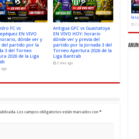
la L
2 
edro FC vs
Antigua GFC vs Guastatoya
tepéquez EN VIVO
EN VIVO HOY: horario
horario, dónde ver y
dónde ver y previa del
 del partido por la
partido por la Jornada 3 del
Anun
da 3 del Torneo
Torneo Apertura 2026 de la
ura 2026 de la Liga
Liga Bantrab
ab
2 días ago
s ago
ublicada.
Los campos obligatorios están marcados con
*