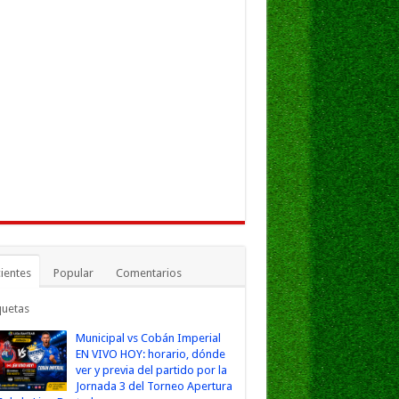
ientes
Popular
Comentarios
quetas
Municipal vs Cobán Imperial
EN VIVO HOY: horario, dónde
ver y previa del partido por la
Jornada 3 del Torneo Apertura