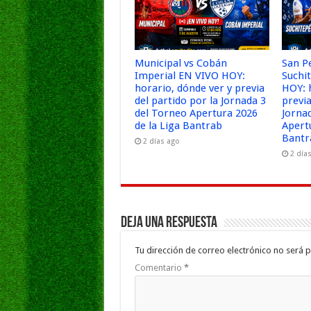
Municipal vs Cobán
San P
Imperial EN VIVO HOY:
Suchi
horario, dónde ver y previa
HOY: 
del partido por la Jornada 3
previa
del Torneo Apertura 2026
Jorna
de la Liga Bantrab
Apert
Bantr
2 días ago
2 día
Deja una respuesta
Tu dirección de correo electrónico no será p
Comentario
*