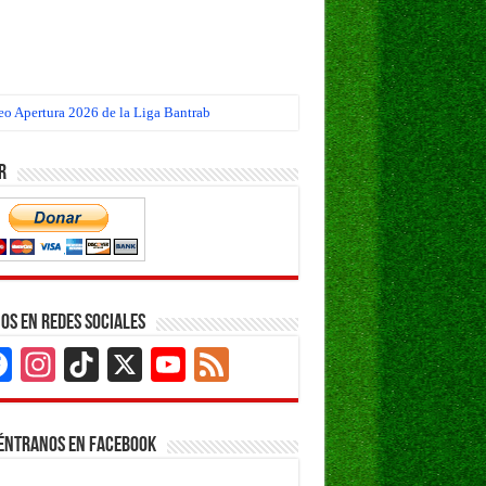
eo Apertura 2026 de la Liga Bantrab
r
os en Redes Sociales
Facebook
Instagram
TikTok
X
YouTube
Feed
Channel
éntranos en Facebook