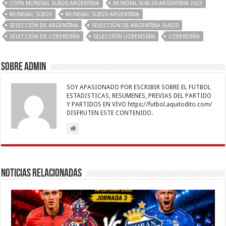
o
p
dI
g
a
ar
COPA MUNDIAL SUB20 ARGENTINA
MUNDIAL SUB-20 ARGENTINA 2023
MUNDIAL SUB20
MUNDIAL SUB20 ARGENTINA
o
p
n
er
m
ti
SELECCIÓN DE ARGENTINA
SELECCIÓN DE ARGENTINA SUB20
k
r
SELECCIÓN DE UZBEKISTÁN
SELECCIÓN UZBEKISTÁN
UZBEKISTÁN
Sobre admin
SOY APASIONADO POR ESCRIBIR SOBRE EL FUTBOL
ESTADISTICAS, RESUMENES, PREVIAS DEL PARTIDO
Y PARTIDOS EN VIVO https://futbol.aquitodito.com/
DISFRUTEN ESTE CONTENIDO.
Noticias Relacionadas