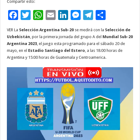
Compartir esto:
F
T
W
E
Li
M
T
C
ac
wi
h
m
n
es
el
o
VER La
Selección Argentina Sub-20
se medirá con la
Selección de
e
tt
at
ai
k
se
e
m
Uzbekistán
, por la primera jornada del grupo A del
Mundial Sub-20
b
er
sA
l
e
n
gr
p
Argentina 2023
, el juego esta programado para el sábado 20 de
mayo, en el
Estadio Santiago del Estero
, a las 18:00 horas de
o
p
dI
g
a
ar
Argentina y 15:00 horas de Guatemala y Centroamerica.
o
p
n
er
m
ti
k
r