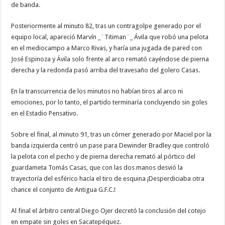
de banda.
Posteriormente al minuto 82, tras un contragolpe generado por el
equipo local, apareció Marvín _¨Titiman¨_ Ávila que robó una pelota
en el mediocampo a Marco Rivas, y haría una jugada de pared con
José Espinoza y Ávila solo frente al arco remató cayéndose de pierna
derecha y la redonda pasó arriba del travesaño del golero Casas.
En la transcurrencia de los minutos no habían tiros al arco ni
emociones, por lo tanto, el partido terminaría concluyendo sin goles
en el Estadio Pensativo.
Sobre el final, al minuto 91, tras un córner generado por Maciel por la
banda izquierda centró un pase para Dewinder Bradley que controló
la pelota con el pecho y de pierna derecha remató al pórtico del
guardameta Tomás Casas, que con las dos manos desvió la
trayectoría del esférico hacía el tiro de esquina ¡Desperdiciaba otra
chance el conjunto de Antigua G.F.C.!
Al final el árbitro central Diego Ojer decretó la conclusión del cotejo
en empate sin goles en Sacatepéquez.