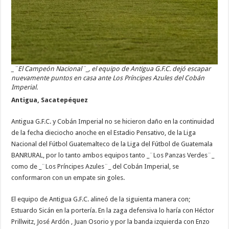
_¨El Campeón Nacional¨_, el equipo de Antigua G.F.C. dejó escapar
nuevamente puntos en casa ante Los Príncipes Azules del Cobán
Imperial.
Antigua, Sacatepéquez
Antigua G.F.C. y Cobán Imperial no se hicieron daño en la continuidad
de la fecha dieciocho anoche en el Estadio Pensativo, de la Liga
Nacional del Fútbol Guatemalteco de la Liga del Fútbol de Guatemala
BANRURAL, por lo tanto ambos equipos tanto _¨Los Panzas Verdes¨_
como de _¨Los Príncipes Azules¨_ del Cobán Imperial, se
conformaron con un empate sin goles.
El equipo de Antigua G.F.C. alineó de la siguienta manera con;
Estuardo Sicán en la portería. En la zaga defensiva lo haría con Héctor
Prillwitz, José Ardón , Juan Osorio y por la banda izquierda con Enzo