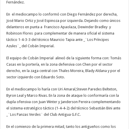
Fernández.
En el mediocampo lo conformó con Diego Fernández por derecha,
José Mario Ortiz y José Espinoza por izquierda. Dejando como únicos
delanteros en punta a Francisco Apaolaza, Dewinder Bradley y
Robinson Flores para complementar de manera oficial el sistema
táctico 1-4-3-3 del técnico Mauricio Tapia ante _¨Los Príncipes
Azules¨_ del Cobán Imperial.
El equipo de Cobán Imperial alineó de la siguiente forma con: Tomás
Casas en la portería, en la zona defensiva con Chen por el sector
derecho, en la zaga central con Thales Moreira, Blady Aldana y por el
sector izquierdo con Eduardo Soto.
En el mediocampo lo haría con Uri Amaral,Steven Paredes Belteton,
Byron Leal y Marco Rivas. En la zona de ataque lo conformaría con la
dupla ofensiva con Juan Winter y Janderson Pereira complementando
el sistema estratégico táctico (1-4-4-2) del técnico Sebastián Bini ante
_¨Los Panzas Verdes¨ del Club Antigua G.F.C.
En el comienzo de la primera mitad, tanto los antigueños como los