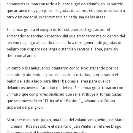
cobaneros se iban con todo a buscar el gol del triunfo, en un partido
que arrancó muy parejo con llegadas de ambos equipos de un lado a
otro y sin ceder ni un centrimetro en cada una de las áreas.
Sin embargo era el equipo de los cobaneros dirigidos por el
entrenador argentino Sebastián Bini que arrancaron mejor dentro del
terreno de juego atacando de un lado a otro generando jugadas de
peligro con disparos de larga distancia y centros al área, pero sin
dirección al arco.
En cambio los antigueños intentaron con lo suyo atacando por los
costados y abriendo espacios hacía los costados, lateralizando el
balón de lado a lado para filtrar balones al área para que los
delanteros tuvieran facilidad de definir. Sin embargo se toparon con
un muro que con profesionalismo que se le atribuye a Tomás Casas ,
que se convertiría en ¨El Heroé del Partido¨_ salvando al Cobán
Imperial del peligro-.
Al primer minuto de juego, una falta del volante antigueño José Mario
_¨Chema¨_Rosales sobre el delantero Juan Winter, el referee Diego
Ojer amonestó al futbolista con tarjeta amarilla.