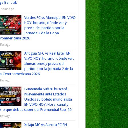
iga Bantrab
 horas ago
Verdes FC vs Municipal EN VIVO
HOY: horario, dónde ver y
previa del partido por la
Jornada 2 de la Copa
troamericana 2026
días ago
Antigua GFC vs Real Estelí EN
VIVO HOY: horario, dónde ver,
alineaciones y previa del
partido por la Jornada 2 de la
a Centroamericana 2026
días ago
Guatemala Sub20 buscará
nuevamente ante Estados
Unidos su boleto mundialista
EN VIVO HOY: Hora, canal y
 lo que debes saber del Premundial Sub-20
días ago
Xelajú MC vs Aurora FC EN