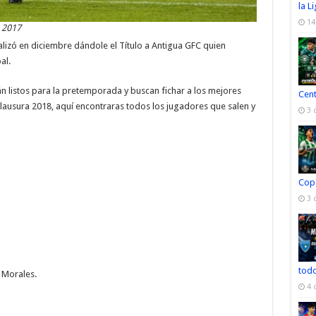
la L
14
 2017
alizó en diciembre dándole el Título a Antigua GFC quien
al.
n listos para la pretemporada y buscan fichar a los mejores
Cen
Clausura 2018, aquí encontraras todos los jugadores que salen y
3 
Cop
3 
todo
 Morales.
4 