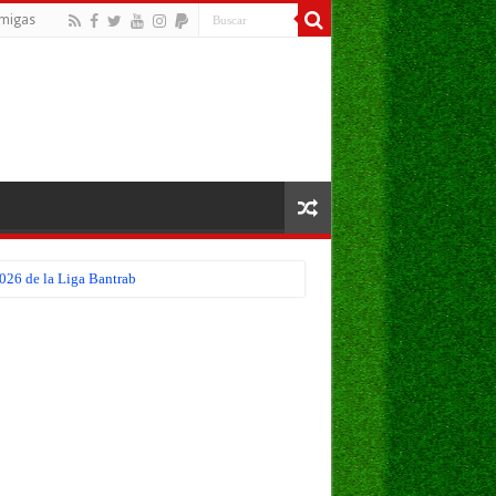
migas
026 de la Liga Bantrab
troamericana 2026