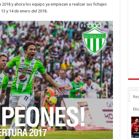
e
e
m
 2018 y ahora los equipo ya empiezan a realizar sus fichajes
n
gr
p
 13 y 14 de enero del 2018.
a
ar
r
m
ti
r
Rec
Eti