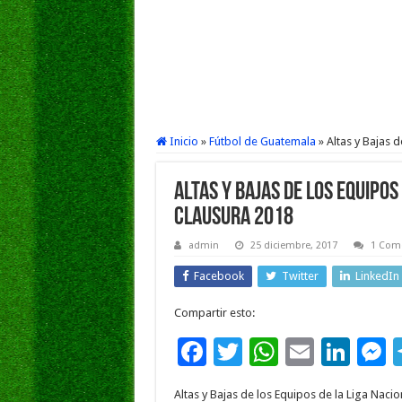
Inicio
»
Fútbol de Guatemala
»
Altas y Bajas 
Altas y Bajas de los Equipos
Clausura 2018
admin
25 diciembre, 2017
1 Come
Facebook
Twitter
LinkedIn
Compartir esto:
F
T
W
E
Li
ac
wi
h
m
n
e
Altas y Bajas de los Equipos de la Liga Naci