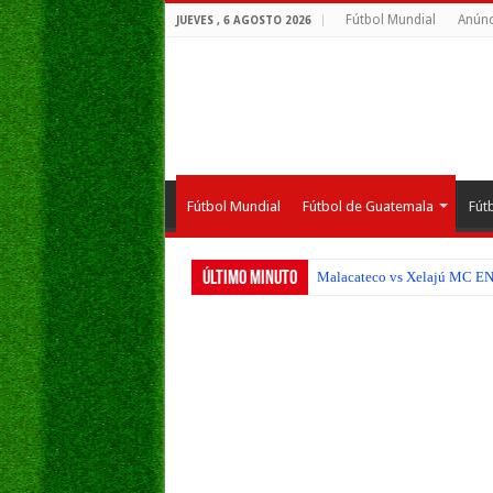
Fútbol Mundial
Anúnc
JUEVES , 6 AGOSTO 2026
Fútbol Mundial
Fútbol de Guatemala
Fút
Último Minuto
Malacateco vs Xelajú MC EN V
Verdes FC vs Municipal EN VI