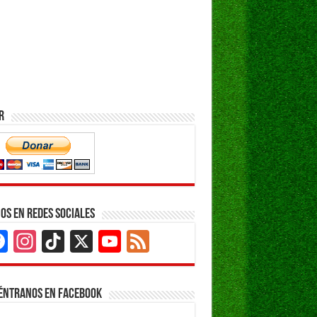
r
os en Redes Sociales
Facebook
Instagram
TikTok
X
YouTube
Feed
Channel
éntranos en Facebook