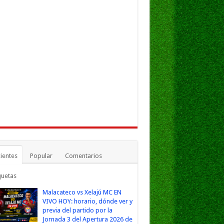
ientes
Popular
Comentarios
quetas
Malacateco vs Xelajú MC EN
VIVO HOY: horario, dónde ver y
previa del partido por la
Jornada 3 del Apertura 2026 de