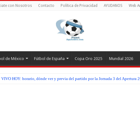
iate con Nosotros
Contacto
Política de Privacidad
AYUDANOS
Web A
bol de México
Fútbol de España
Copa Oro 2025
Mundial 2026
IVO HOY: horario, dónde ver y previa del partido por la Jornada 3 del Apertura 2
VO HOY: horario, dónde ver y previa del partido por la Jornada 2 de la Copa Cen