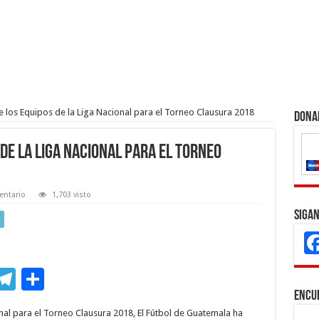
de los Equipos de la Liga Nacional para el Torneo Clausura 2018
Dona
 de la Liga Nacional para el Torneo
ntario
1,703 visto
Sigan
M
T
C
s
el
o
Encu
onal para el Torneo Clausura 2018, El Fútbol de Guatemala ha