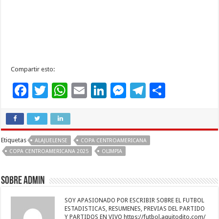
Compartir esto:
F
T
W
E
Li
M
T
C
ac
wi
h
m
n
es
el
o
e
tt
at
ai
k
se
e
m
b
er
sA
l
e
n
gr
p
Etiquetas
ALAJUELENSE
COPA CENTROAMERICANA
o
p
dI
g
a
ar
COPA CENTROAMERICANA 2025
OLIMPIA
o
p
n
er
m
ti
k
r
Sobre admin
SOY APASIONADO POR ESCRIBIR SOBRE EL FUTBOL
ESTADISTICAS, RESUMENES, PREVIAS DEL PARTIDO
Y PARTIDOS EN VIVO https://futbol.aquitodito.com/