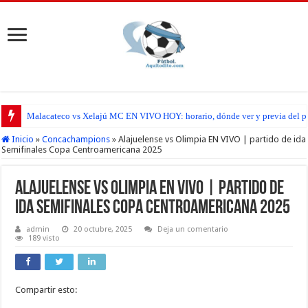
Malacateco vs Xelajú MC EN VIVO HOY: horario, dónde ver y previa del par
Inicio
»
Concachampions
»
Alajuelense vs Olimpia EN VIVO | partido de ida
Semifinales Copa Centroamericana 2025
Alajuelense vs Olimpia EN VIVO | partido de
ida Semifinales Copa Centroamericana 2025
admin
20 octubre, 2025
Deja un comentario
189 visto
Compartir esto: