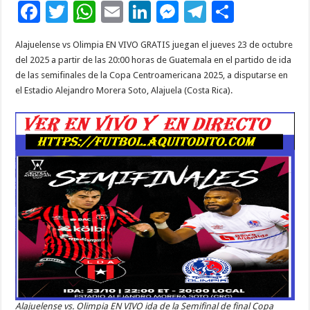
F
T
W
E
Li
M
T
C
ac
wi
h
m
n
es
el
o
Alajuelense vs Olimpia EN VIVO GRATIS juegan el jueves 23 de octubre
e
tt
at
ai
k
se
e
m
del 2025 a partir de las 20:00 horas de Guatemala en el partido de ida
b
er
sA
l
e
n
gr
p
de las semifinales de la Copa Centroamericana 2025, a disputarse en
el Estadio Alejandro Morera Soto, Alajuela (Costa Rica).
o
p
dI
g
a
ar
o
p
n
er
m
ti
k
r
Alajuelense vs. Olimpia EN VIVO ida de la Semifinal de final Copa