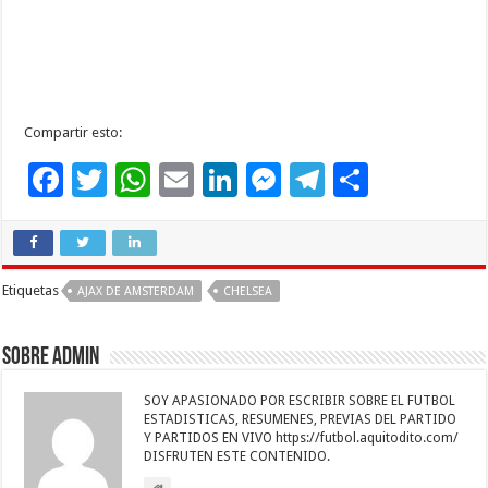
Compartir esto:
F
T
W
E
Li
M
T
C
ac
wi
h
m
n
es
el
o
e
tt
at
ai
k
se
e
m
b
er
sA
l
e
n
gr
p
Etiquetas
AJAX DE AMSTERDAM
CHELSEA
o
p
dI
g
a
ar
o
p
n
er
m
ti
Sobre admin
k
r
SOY APASIONADO POR ESCRIBIR SOBRE EL FUTBOL
ESTADISTICAS, RESUMENES, PREVIAS DEL PARTIDO
Y PARTIDOS EN VIVO https://futbol.aquitodito.com/
DISFRUTEN ESTE CONTENIDO.