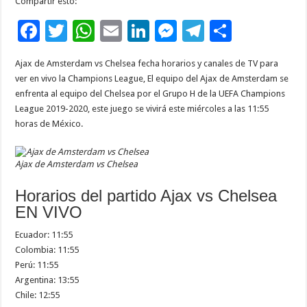
Compartir esto:
F
T
W
E
Li
M
T
C
ac
wi
h
m
n
es
el
o
Ajax de Amsterdam vs Chelsea fecha horarios y canales de TV para
e
tt
at
ai
k
se
e
m
ver en vivo la Champions League, El equipo del Ajax de Amsterdam se
b
er
sA
l
e
n
gr
p
enfrenta al equipo del Chelsea por el Grupo H de la UEFA Champions
League 2019-2020, este juego se vivirá este miércoles a las 11:55
o
p
dI
g
a
ar
horas de México.
o
p
n
er
m
ti
k
r
Ajax de Amsterdam vs Chelsea
Horarios del partido Ajax vs Chelsea
EN VIVO
Ecuador: 11:55
Colombia: 11:55
Perú: 11:55
Argentina: 13:55
Chile: 12:55