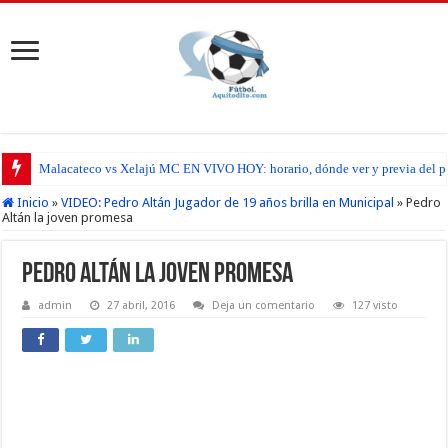
Malacateco vs Xelajú MC EN VIVO HOY: horario, dónde ver y previa del par
Verdes FC vs Municipal EN VIVO HOY: horario, dónde ver y previa del par
Inicio
»
VIDEO: Pedro Altán Jugador de 19 años brilla en Municipal
»
Pedro
Altán la joven promesa
Pedro Altán la joven promesa
admin
27 abril, 2016
Deja un comentario
127 visto