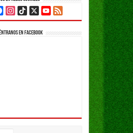
Facebook
Instagram
TikTok
X
YouTube
Feed
Channel
éntranos en Facebook