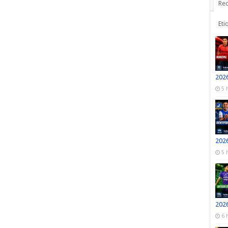
Rec
Eti
2026
5 
2026
5 
2026
6 