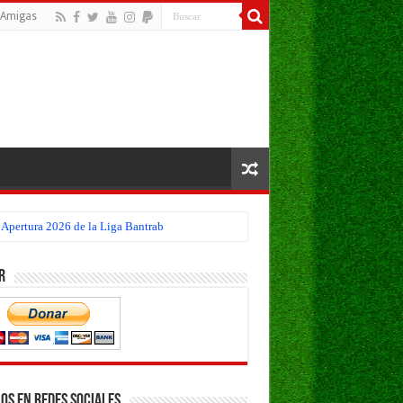
Amigas
 Apertura 2026 de la Liga Bantrab
r
os en Redes Sociales