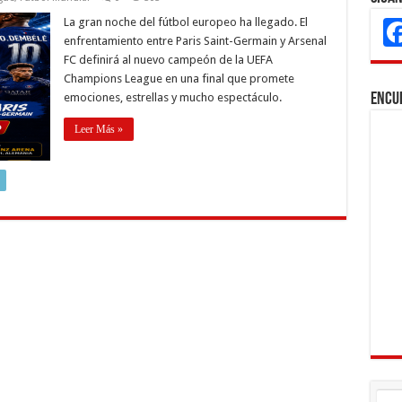
La gran noche del fútbol europeo ha llegado. El
enfrentamiento entre Paris Saint-Germain y Arsenal
FC definirá al nuevo campeón de la UEFA
Champions League en una final que promete
emociones, estrellas y mucho espectáculo.
Encu
Leer Más »