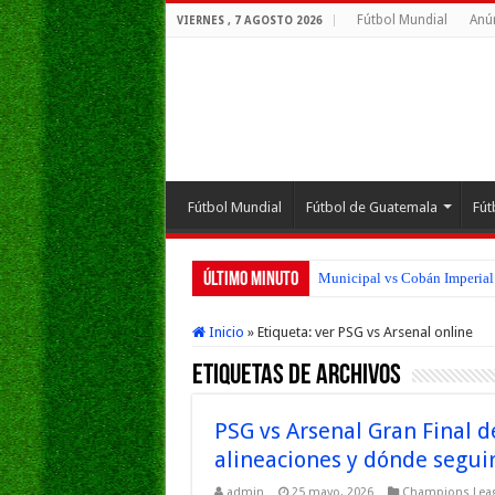
Fútbol Mundial
Anú
VIERNES , 7 AGOSTO 2026
Fútbol Mundial
Fútbol de Guatemala
Fút
Último Minuto
Municipal vs Cobán Imperial 
Inicio
»
Etiqueta:
ver PSG vs Arsenal online
Etiquetas de Archivos
PSG vs Arsenal Gran Final 
alineaciones y dónde seguir
admin
25 mayo, 2026
Champions Lea