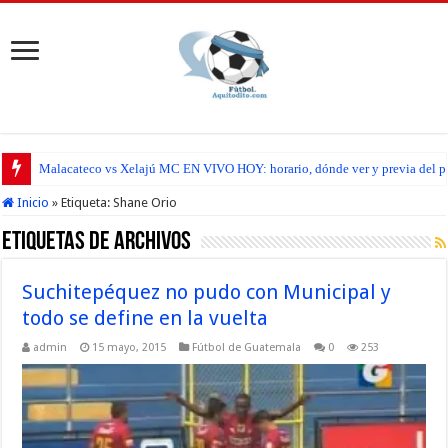
Malacateco vs Xelajú MC EN VIVO HOY: horario, dónde ver y previa del par
Inicio
»
Etiqueta:
Shane Orio
Etiquetas de Archivos
Suchitepéquez no pudo con Municipal y
todo se define en la vuelta
admin
15 mayo, 2015
Fútbol de Guatemala
0
253