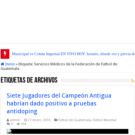
Municipal vs Cobán Imperial EN VIVO HOY: horario, dónde ver y previa del
Inicio
»
Etiqueta:
Servicios Médicos de la Federación de Futbol de
Guatemala
Etiquetas de Archivos
Siete Jugadores del Campeón Antigua
habrían dado positivo a pruebas
antidoping
admin
27 enero, 2016
Fútbol de Guatemala
,
Fútbol Mundial
0
554