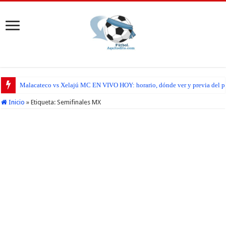
Malacateco vs Xelajú MC EN VIVO HOY: horario, dónde ver y previa del par
Inicio
»
Etiqueta:
Semifinales MX