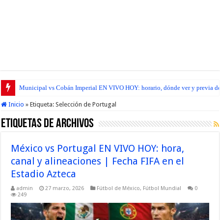
Municipal vs Cobán Imperial EN VIVO HOY: horario, dónde ver y previa del
Inicio
»
Etiqueta:
Selección de Portugal
Etiquetas de Archivos
México vs Portugal EN VIVO HOY: hora,
canal y alineaciones | Fecha FIFA en el
Estadio Azteca
admin
27 marzo, 2026
Fútbol de México
,
Fútbol Mundial
0
249